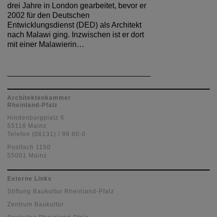
drei Jahre in London gearbeitet, bevor er
2002 für den Deutschen
Entwicklungsdienst (DED) als Architekt
nach Malawi ging. Inzwischen ist er dort
mit einer Malawierin…
Architektenkammer
Rheinland-Pfalz
Hindenburgplatz 6
55118 Mainz
Telefon (06131) / 99 60-0
Postfach 1150
55001 Mainz
Externe Links
Stiftung Baukultur Rheinland-Pfalz
Zentrum Baukultur