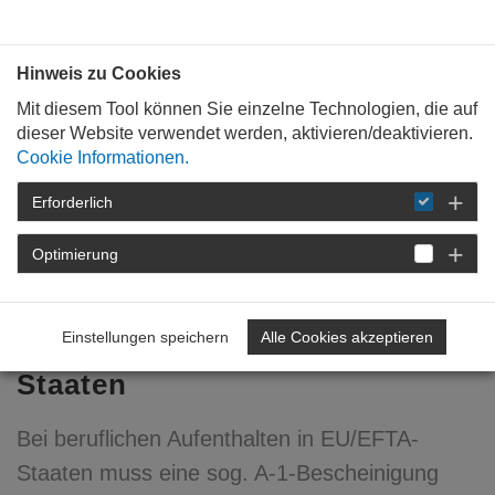
Bauen mit
Plan
:
die
architekten
.org
Hinweis zu Cookies
Mit diesem Tool können Sie einzelne Technologien, die auf
dieser Website verwendet werden, aktivieren/deaktivieren.
Cookie Informationen.
Erforderlich
STARTSEITE
NEWSROOM
DETAIL
Optimierung
27. Mai 2019
Informationen für berufliche
Einstellungen speichern
Alle Cookies akzeptieren
Aufenthalte in EU/EFTA-
Staaten
Bei beruflichen Aufenthalten in EU/EFTA-
Staaten muss eine sog. A-1-Bescheinigung