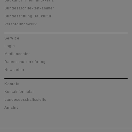
Baukultur Rheinland-Pfalz
Bundesarchitektenkammer
Bundesstiftung Baukultur
Versorgungswerk
Service
Login
Mediencenter
Datenschutzerklärung
Newsletter
Kontakt
Kontaktformular
Landesgeschäftsstelle
Anfahrt