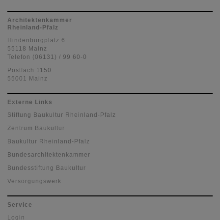
Architektenkammer
Rheinland-Pfalz
Hindenburgplatz 6
55118 Mainz
Telefon (06131) / 99 60-0
Postfach 1150
55001 Mainz
Externe Links
Stiftung Baukultur Rheinland-Pfalz
Zentrum Baukultur
Baukultur Rheinland-Pfalz
Bundesarchitektenkammer
Bundesstiftung Baukultur
Versorgungswerk
Service
Login