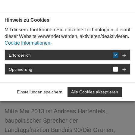
Bauen mit
Plan
:
die
architekten
.org
Hinweis zu Cookies
Mit diesem Tool können Sie einzelne Technologien, die auf
dieser Website verwendet werden, aktivieren/deaktivieren.
Cookie Informationen.
Erforderlich
STARTSEITE
NEWSROOM
DETAIL
Optimierung
17. Juni 2013
Hausbesuch -
Einstellungen speichern
Alle Cookies akzeptieren
Energieeffizientes Bauen
Mitte Mai 2013 ist Andreas Hartenfels,
baupolitischer Sprecher der
Landtagsfraktion Bündnis 90/Die Grünen,