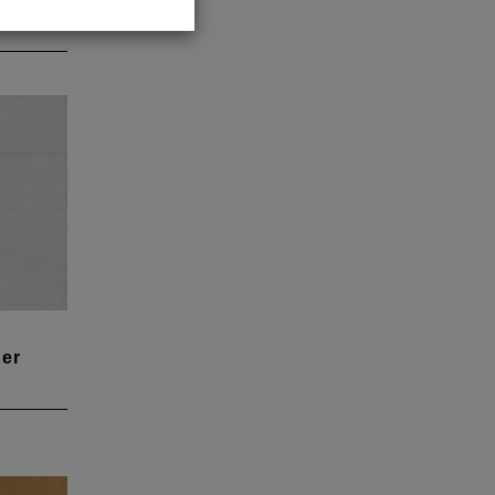
er
r aus
uar
ate
 den er