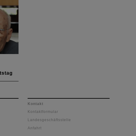
 feiern
tstag
rad
ld
der
Kontakt
Kontaktformular
Landesgeschäftsstelle
Anfahrt