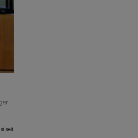
ger
t seit