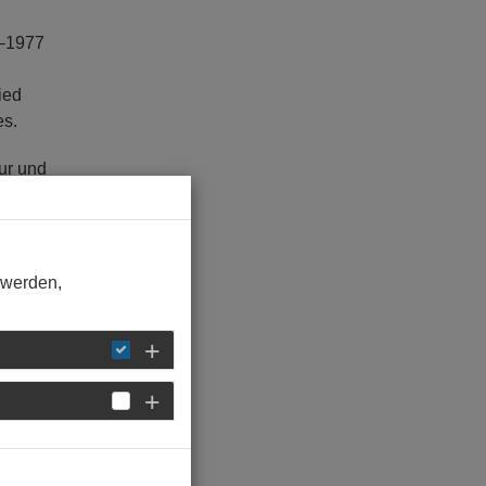
2–1977
ied
es.
ur und
t
 werden,
ht und