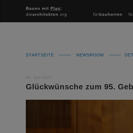
Bauen mit
Plan
:
die
architekten
.org
für
bauherren
fü
STARTSEITE
NEWSROOM
DET
14. Juni 2021
Glückwünsche zum 95. Geb