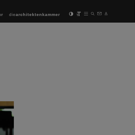
ur
die
architektenkammer