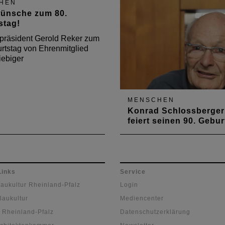
HEN
nz.
im Juni dieses Jahres hätte
ünsche zum 80.
können, verstorben.
stag!
räsident Gerold Reker zum
rtstag von Ehrenmitglied
iebiger
MENSCHEN
Konrad Schlossberger
feiert seinen 90. Gebur
Am 10. Juli 2016 feiert Kon
Schlossberger seinen 90.
Geburtstag. Präsident Gero
Reker gratuliert im Namen 
Links
Service
Architektenkammer.
Baukultur Rheinland-Pfalz
Login
Baukultur
Mediencenter
 Rheinland-Pfalz
Datenschutzerklärung