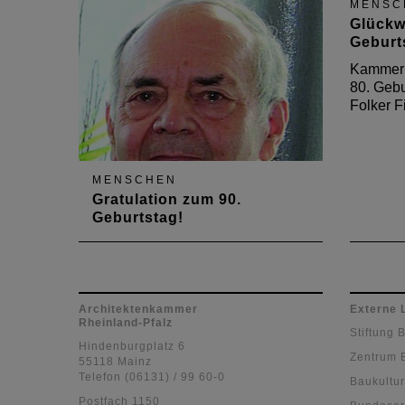
MENSC
von Präsident Joachim Rind.
Koble
Glückw
Geburt
Kammerp
80. Gebu
Folker F
MENSCHEN
Gratulation zum 90.
Geburtstag!
Kammerpräsident Gerold Reker
gratuliert Ehrenmitglied Prof.
Eissler zum 90. Geburtstag
Architektenkammer
Externe 
Rheinland-Pfalz
Stiftung 
Hindenburgplatz 6
Zentrum 
55118 Mainz
Telefon (06131) / 99 60-0
Baukultur
Postfach 1150