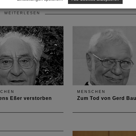
WEITERLESEN
SCHEN
MENSCHEN
ens Eßer verstorben
Zum Tod von Gerd Bau
. November vergangenen
Freier Architekt Gerd Baue
 verstarb unser
Ludwigshafen ist am 5. Jan
rmitglied Klemens Eßer
dieses Jahres, wenige Mon
er von 88 Jahren in
vor seinem 90. Geburtstag,