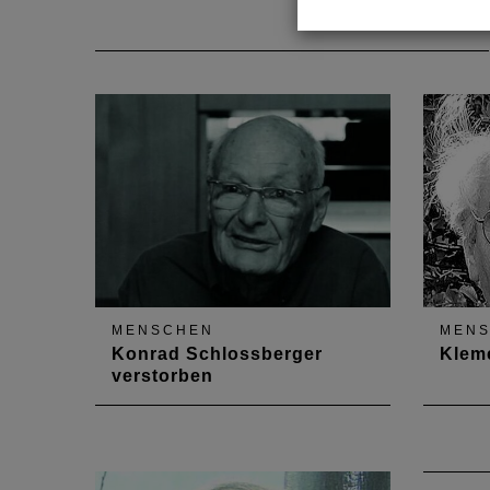
MENSCHEN
MEN
Konrad Schlossberger
Klem
verstorben
Am 22. August 2022 verstarb
Am 10
Kammermitglied Konrad
Jahres
Schlossberger im Alter von 96
Kamme
Jahren in Andernach. Ein Nachruf
im Alt