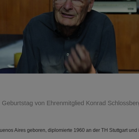
Geburtstag von Ehrenmitglied Konrad Schlossber
enos Aires geboren, diplomierte 1960 an der TH Stuttgart und is