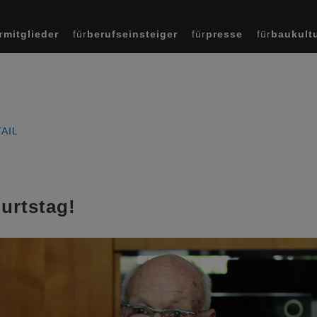
r
mitglieder
für
berufseinsteiger
für
presse
für
baukult
AIL
urtstag!