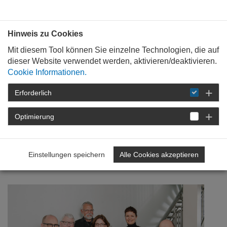
Bauen mit
Plan
:
die
architekten
.org
Hinweis zu Cookies
Mit diesem Tool können Sie einzelne Technologien, die auf
dieser Website verwendet werden, aktivieren/deaktivieren.
Cookie Informationen.
Erforderlich
STARTSEITE
NEWSROOM
DETAIL
Optimierung
20. Februar 2017
Gespräch mit Ministerin
Einstellungen speichern
Alle Cookies akzeptieren
Bätzing-Lichtenthäler