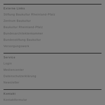
Externe Links
Stiftung Baukultur Rheinland-Pfalz
Zentrum Baukultur
Baukultur Rheinland-Pfalz
Bundesarchitektenkammer
Bundesstiftung Baukultur
Versorgungswerk
Service
Login
Mediencenter
Datenschutzerklärung
Newsletter
Kontakt
Kontaktformular