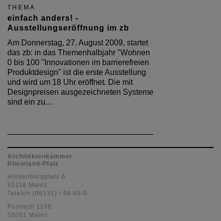
THEMA
einfach anders! -
Ausstellungseröffnung im zb
Am Donnerstag, 27. August 2009, startet
das zb: in das Themenhalbjahr "Wohnen
0 bis 100 "Innovationen im barrierefreien
Produktdesign" ist die erste Ausstellung
und wird um 18 Uhr eröffnet. Die mit
Designpreisen ausgezeichneten Systeme
sind ein zu…
Architektenkammer
Rheinland-Pfalz
Hindenburgplatz 6
55118 Mainz
Telefon (06131) / 99 60-0
Postfach 1150
55001 Mainz