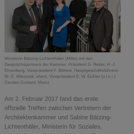
Ministerin Bätzing-Lichtenthäler (Mitte) mit den
Gesprächspartnern der Kammer: Präsident G. Reker, H.-J.
Ehrenberg, Vizepräsident F. Böhme, Hauptgeschäftsführerin
Dr. E. Wiezorek, ehem. Vizepräsident E. W. Eichler (v.l.n.r.).
Carsten Costard, Mainz
Am 2. Februar 2017 fand das erste
offizielle Treffen zwischen Vertretern der
Architektenkammer und Sabine Bätzing-
Lichtenthäler, Ministerin für Soziales,