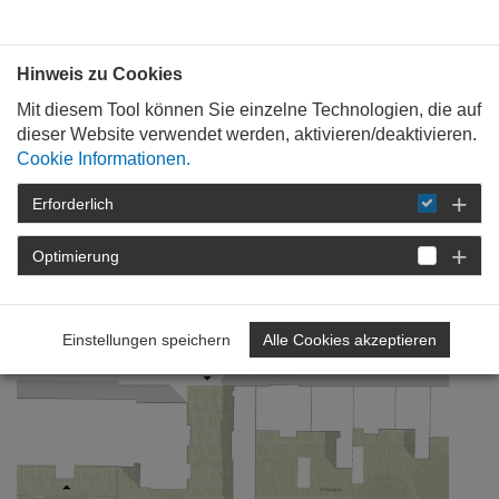
Bauen mit
Plan
:
die
architekten
.org
Hinweis zu Cookies
Mit diesem Tool können Sie einzelne Technologien, die auf
dieser Website verwendet werden, aktivieren/deaktivieren.
Cookie Informationen.
Erforderlich
STARTSEITE
NEWSROOM
DETAIL
Optimierung
15. März 2018
food akademie Neuwied
Einstellungen speichern
Alle Cookies akzeptieren