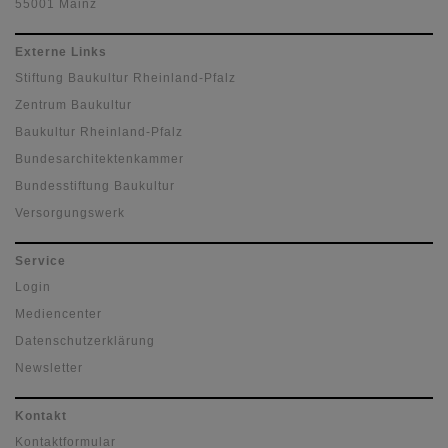
55001 Mainz
Externe Links
Stiftung Baukultur Rheinland-Pfalz
Zentrum Baukultur
Baukultur Rheinland-Pfalz
Bundesarchitektenkammer
Bundesstiftung Baukultur
Versorgungswerk
Service
Login
Mediencenter
Datenschutzerklärung
Newsletter
Kontakt
Kontaktformular