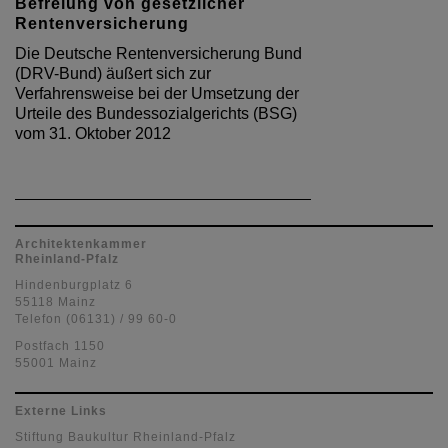
Befreiung von gesetzlicher
Rentenversicherung
Die Deutsche Rentenversicherung Bund
(DRV-Bund) äußert sich zur
Verfahrensweise bei der Umsetzung der
Urteile des Bundessozialgerichts (BSG)
vom 31. Oktober 2012
Architektenkammer
Rheinland-Pfalz
Hindenburgplatz 6
55118 Mainz
Telefon (06131) / 99 60-0
Postfach 1150
55001 Mainz
Externe Links
Stiftung Baukultur Rheinland-Pfalz