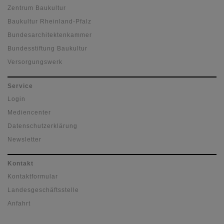
Zentrum Baukultur
Baukultur Rheinland-Pfalz
Bundesarchitektenkammer
Bundesstiftung Baukultur
Versorgungswerk
Service
Login
Mediencenter
Datenschutzerklärung
Newsletter
Kontakt
Kontaktformular
Landesgeschäftsstelle
Anfahrt