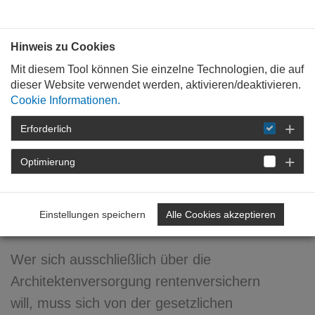
Bauen mit
Plan
:
die
architekten
.org
Hinweis zu Cookies
Mit diesem Tool können Sie einzelne Technologien, die auf
dieser Website verwendet werden, aktivieren/deaktivieren.
Cookie Informationen.
Erforderlich
STARTSEITE
NEWSROOM
DETAIL
Optimierung
22. Mai 2013
Befreiungsanträge zur
Einstellungen speichern
Alle Cookies akzeptieren
Rentenversicherung
Wer sich ausschließlich über die
Architektenversorgung rentenversichern
will, muss sich von der gesetzlichen