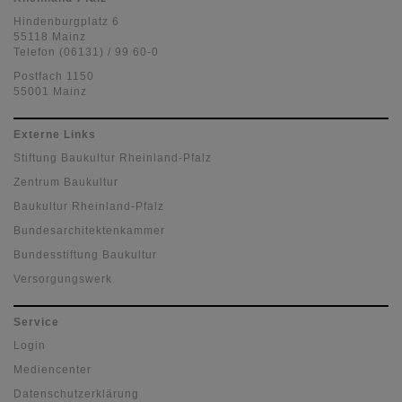
Hindenburgplatz 6
55118 Mainz
Telefon (06131) / 99 60-0
Postfach 1150
55001 Mainz
Externe Links
Stiftung Baukultur Rheinland-Pfalz
Zentrum Baukultur
Baukultur Rheinland-Pfalz
Bundesarchitektenkammer
Bundesstiftung Baukultur
Versorgungswerk
Service
Login
Mediencenter
Datenschutzerklärung