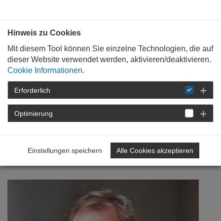
Bauen mit
Plan
:
die
architekten
.org
Hinweis zu Cookies
Mit diesem Tool können Sie einzelne Technologien, die auf
dieser Website verwendet werden, aktivieren/deaktivieren.
Cookie Informationen.
Erforderlich
STARTSEITE
NEWSROOM
DETAIL
Optimierung
25. November 2020
Baukultur ist universell
Einstellungen speichern
Alle Cookies akzeptieren
wirksam