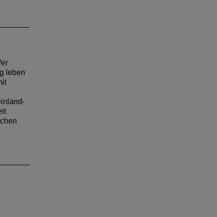
 BAK
a
ling
Wer
ig leben
it
inland-
it
schen