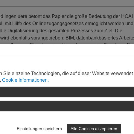
nd Ingeniuere betont das Papier die große Bedeutung der HOAI 
soll mit Hilfe des Onlinezugangsgesetzes ermöglicht werden und
 die Digitalisierung des gesamten Prozesses zum Ziel. Die
 wird ebenfalls vorangetrieben: BIM, datenbankbasiertes Arbeit
g sollen zum Einsatz gebracht werden, um eine Grundlage für
n Sie einzelne Technologien, die auf dieser Website verwendet
.
Cookie Informationen.
 der Bau- und Immobilienwirtschaft, Planung, Politik und
um Rheinland-Pfalz hervor. In diesem Bündnis engagiert sich a
. Darüber hinaus verpflichtet sich die Landesregierung die reg
d betont die gute Zusammenarbeit mit dem Zentrum Baukultur.
Einstellungen speichern
Alle Cookies akzeptieren