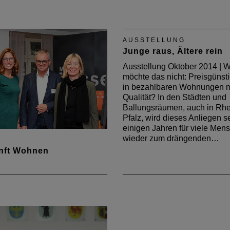
Im Rahmen der Arbeit der
Arbeitsgruppe „BIM-
Büroimplementierung“ der
ist ein Leitfaden zum Them
AUSSTELLUNG
Building Information Model
Junge raus, Ältere rein
(BIM) entstanden.
Ausstellung Oktober 2014 | 
möchte das nicht: Preisgünst
in bezahlbaren Wohnungen m
Qualität? In den Städten und
Ballungsräumen, auch in Rhe
Pfalz, wird dieses Anliegen se
einigen Jahren für viele Men
wieder zum drängenden…
nft Wohnen
erktag Wohnen am 4.
ber 2019 in Mainz