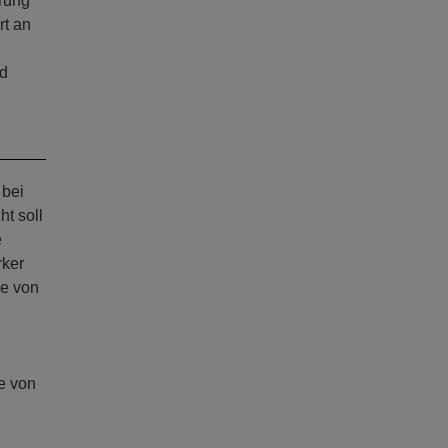
rung
rt an
nd
 bei
t soll
e
rker
he von
e von