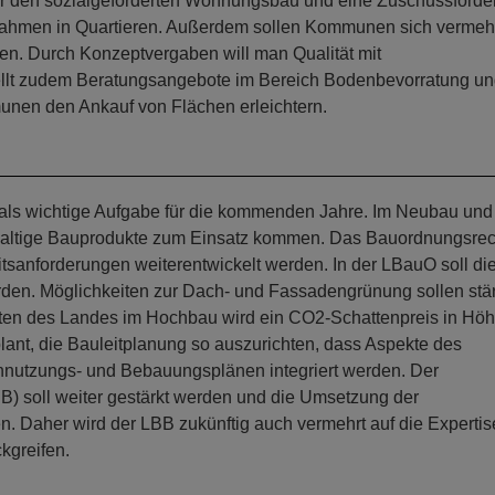
für den sozialgeförderten Wohnungsbau und eine Zuschussförde
nahmen in Quartieren. Außerdem sollen Kommunen sich vermeh
n. Durch Konzeptvergaben will man Qualität mit
llt zudem Beratungsangebote im Bereich Bodenbevorratung u
en den Ankauf von Flächen erleichtern.
ag als wichtige Aufgabe für die kommenden Jahre. Im Neubau und
hhaltige Bauprodukte zum Einsatz kommen. Das Bauordnungsrech
sanforderungen weiterentwickelt werden. In der LBauO soll di
rden. Möglichkeiten zur Dach- und Fassadengrünung sollen stä
kten des Landes im Hochbau wird ein CO2-Schattenpreis in Hö
lant, die Bauleitplanung so auszurichten, dass Aspekte des
nutzungs- und Bebauungsplänen integriert werden. Der
) soll weiter gestärkt werden und die Umsetzung der
. Daher wird der LBB zukünftig auch vermehrt auf die Expertis
ckgreifen.