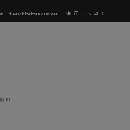
ur
die
architektenkammer
g in
r