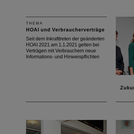
Der Ruf nach mehr Wohnraum
schallt immer lauter. Wohnraum
soll günstig sein, bezahlbar,
flexibel und in einem attraktiven
THEMA
Umfeld liegen.
HOAI und Verbraucherverträge
Seit dem Inkrafttreten der geänderten
HOAI 2021 am 1.1.2021 gelten bei
Verträgen mit Verbrauchern neue
Informations- und Hinweispflichten
Zuku
Netzw
Novem