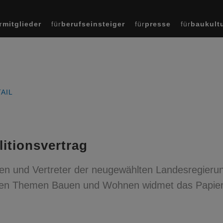
r
mitglieder
für
berufseinsteiger
für
presse
für
baukult
AIL
itionsvertrag
nen und Vertreter der neugewählten Landesregierun
. Den Themen Bauen und Wohnen widmet das Papie