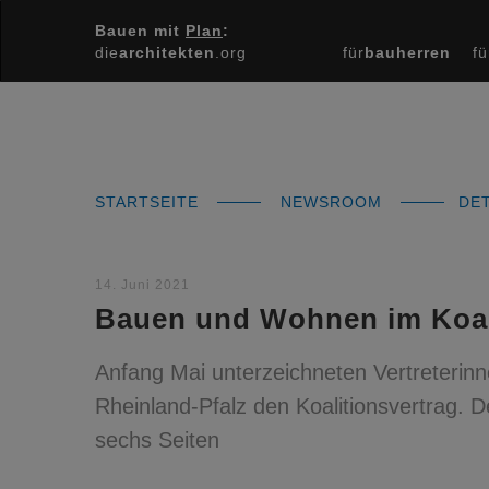
Bauen mit
Plan
:
die
architekten
.org
für
bauherren
fü
STARTSEITE
NEWSROOM
DET
14. Juni 2021
Bauen und Wohnen im Koal
Anfang Mai unterzeichneten Vertreterin
Rheinland-Pfalz den Koalitionsvertrag
sechs Seiten