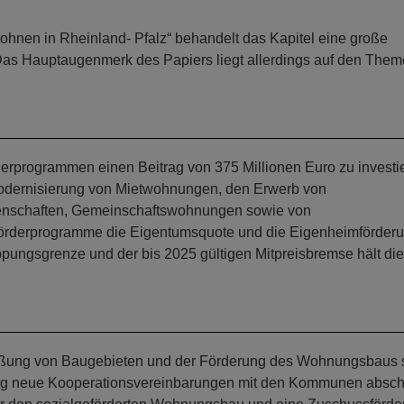
ohnen in Rheinland- Pfalz“ behandelt das Kapitel eine große
as Hauptaugenmerk des Papiers liegt allerdings auf den The
derprogrammen einen Beitrag von 375 Millionen Euro zu investi
odernisierung von Mietwohnungen, den Erwerb von
enschaften, Gemeinschaftswohnungen sowie von
örderprogramme die Eigentumsquote und die Eigenheimförder
ppungsgrenze und der bis 2025 gültigen Mitpreisbremse hält die
ießung von Baugebieten und der Förderung des Wohnungsbaus s
ng neue Kooperationsvereinbarungen mit den Kommunen absch