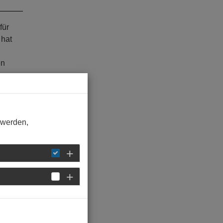
für
 hat
en
 werden,
uch
ionale