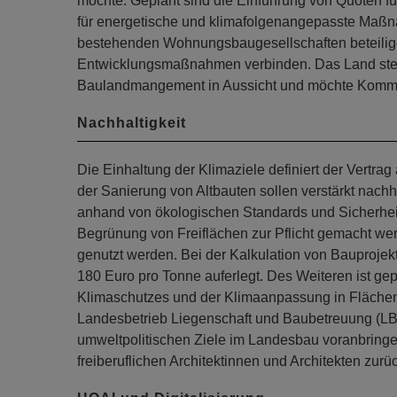
möchte. Geplant sind die Einführung von Quoten 
für energetische und klimafolgenangepasste Maß
bestehenden Wohnungsbaugesellschaften beteilige
Entwicklungsmaßnahmen verbinden. Das Land ste
Baulandmangement in Aussicht und möchte Kommun
Nachhaltigkeit
Die Einhaltung der Klimaziele definiert der Vertr
der Sanierung von Altbauten sollen verstärkt nac
anhand von ökologischen Standards und Sicherheit
Begrünung von Freiflächen zur Pflicht gemacht we
genutzt werden. Bei der Kalkulation von Bauproje
180 Euro pro Tonne auferlegt. Des Weiteren ist gep
Klimaschutzes und der Klimaanpassung in Flächen
Landesbetrieb Liegenschaft und Baubetreuung (LBB
umweltpolitischen Ziele im Landesbau voranbringen
freiberuflichen Architektinnen und Architekten zurü