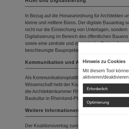
HOAI und Digitalisierung
In Bezug auf die Honararordnung für Architekten u
kleine und mittlere Büros. Der digitale Bauantrag 
nicht nur die Einreichung von Unterlagen, sondern
Digitalisierung im Bereich des öffentlichen Bauens
sowie eine zentrale und dynamische Datenerfassun
beschleunigte Bauprojekte zu schaffen.
Hinweis zu Cookies
Kommunikation und Austausch
Mit diesem Tool könne
aktivieren/deaktivieren
Als Kommunikationsplattform für den Austausch mit
Wissenschaft hebt der Koaltionsvertrag das Baufor
Erforderlich
die Architektenkammer Rheinland-Pfalz als Mitglied
Baukultur in Rheinland-Pfalz weiter zu fördern un
Optimierung
Weitere Informationen
Der Koalitionsvertrag zum Download:
MEHR