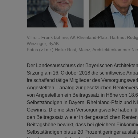
V.l.n.r.: Frank Böhme, AK Rheinland-Pfalz, Hartmut Rüd
Winzinger, ByAK
Fotos (v.l.n.r.) Heike Rost, Mainz; Architektenkammer Ni
Der Landesausschuss der Bayerischen Architektenv
Sitzung am 16. Oktober 2018 die schrittweise Anpa
freischaffend tätige Mitglieder des Versorgungswer
Angestellten – analog zur gesetzlichen Rentenvers
von Angestellten ein Beitragssatz in Höhe von 18,
Selbstständigen in Bayern, Rheinland-Pfalz und N
Gewinns. Die meisten Versorgungswerke haben für 
den Beitragssatz wie er in der gesetzlichen Renten
Beitragshöhe bewirkt, dass bei gleichem Einkomm
Selbstständigen bis zu 20 Prozent geringer ausfall