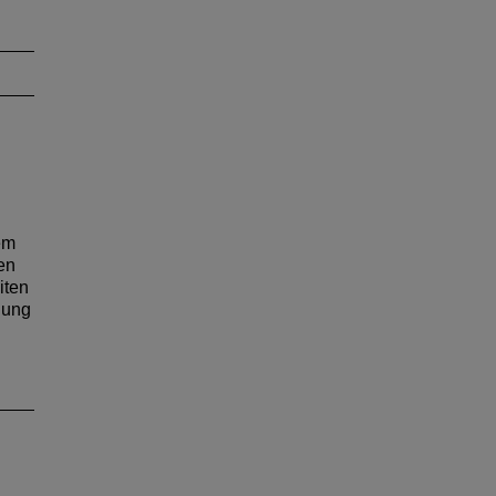
em
en
iten
gung