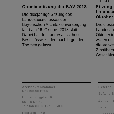
THEMA
Gremiensitzung der BAV 2018
Sitzung
Landesa
Die diesjährige Sitzung des
Oktober
Landesausschusses der
Bayerischen Architektenversorgung
Die diesj
fand am 16. Oktober 2018 statt.
Landesau
Dabei hat der Landesausschuss
Oktober i
Beschlüsse zu den nachfolgenden
waren der
Themen gefasst.
die Verw
Zinsübers
Geschäfts
Architektenkammer
Externe 
Rheinland-Pfalz
Stiftung 
Hindenburgplatz 6
Zentrum 
55118 Mainz
Telefon (06131) / 99 60-0
Baukultur
Postfach 1150