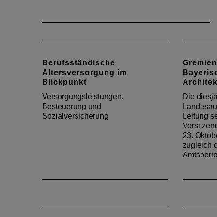
Berufsständische
Gremien
Altersversorgung im
Bayeris
Blickpunkt
Archite
Versorgungsleistungen,
Die diesj
Besteuerung und
Landesau
Sozialversicherung
Leitung s
Vorsitzen
23. Oktob
zugleich d
Amtsperio