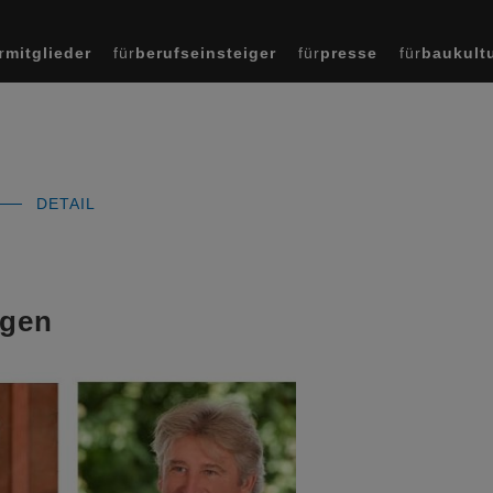
r
mitglieder
für
berufseinsteiger
für
presse
für
baukult
DETAIL
igen