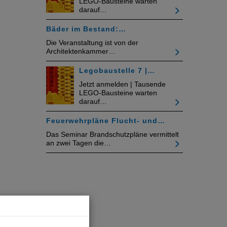
LEGO-Bausteine warten
darauf…
Bäder im Bestand:…
Die Veranstaltung ist von der
Architektenkammer…
Legobaustelle 7 |…
Jetzt anmelden | Tausende
LEGO-Bausteine warten
darauf…
Feuerwehrpläne Flucht- und…
Das Seminar Brandschutzpläne vermittelt
an zwei Tagen die…