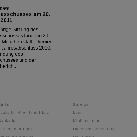
 des
usschusses am 20.
 2011
ährige Sitzung des
sschusses fand am 20.
n München statt. Themen
 Jahresabschluss 2010,
endung des
chusses und der
bericht.
Links
Service
Baukultur Rheinland-Pfalz
Login
Baukultur
Mediencenter
 Rheinland-Pfalz
Datenschutzerklärung