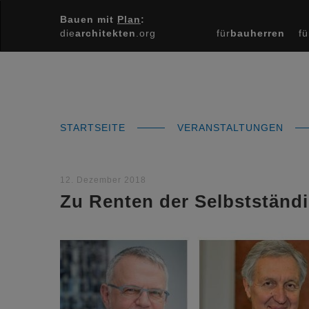
Bauen mit
Plan
:
die
architekten
.org
für
bauherren
fü
STARTSEITE
VERANSTALTUNGEN
12. Dezember 2018
Zu Renten der Selbstständ