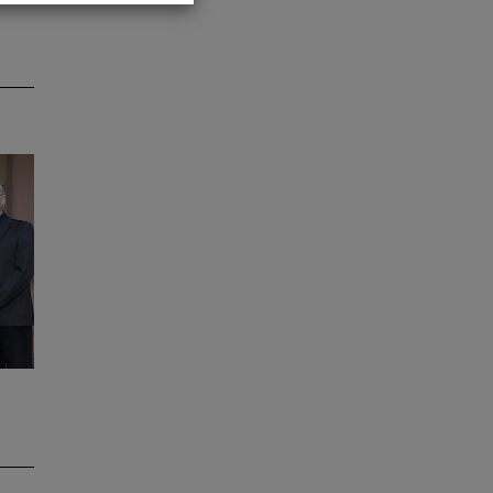
n
d
h