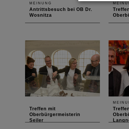
MEINUNG
MEINU
Antrittsbesuch bei OB Dr.
Treffe
Wosnitza
Oberbü
Am 28. Februar 2020 fand ein
Am 5. F
erstes Gespräch mit Dr. Marold
Gespräch
Wosnitza statt, der seit Ende
der seit
2018 Oberbürgermeister von
Oberbü
Zweibrücken ist. Baukultur und
ist.
Planungswettbewerbe als
Instrument der
Qualitätssicherung waren die
Top-Themen.
MEINU
Treffen mit
Treffe
Oberbürgermeisterin
Oberb
Seiler
Langn
Am 19. März fand ein erstes
Am 12. 