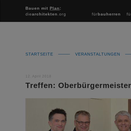
Bauen mit
Plan
:
die
architekten
.org
für
bauherren
fü
STARTSEITE
VERANSTALTUNGEN
12. April 2018
Treffen: Oberbürgermeister