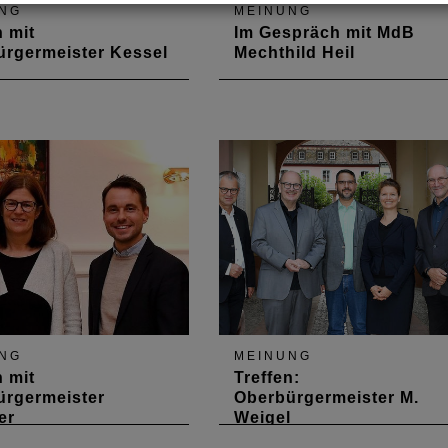
NG
MEINUNG
n mit
Im Gespräch mit MdB
rgermeister Kessel
Mechthild Heil
ebruar fand ein erstes
Das EuGH-Urteil zum HOAI-
 mit Adolf Kessel statt,
Vertragsverletzungsverfahren
 1. Juli 2019
war das Top-Thema im
rgermeister von Worms
Gespräch mit der Vorsitzende
des Ausschusses Bauen,
Wohnen, Stadtentwicklung un
Kommunen im Deutschen
Bundestag am 26. September
2019 in Berlin
NG
MEINUNG
n mit
Treffen:
ürgermeister
Oberbürgermeister M.
er
Weigel
Dezember 2018 trafen
Am 10. August 2018 trafen sic