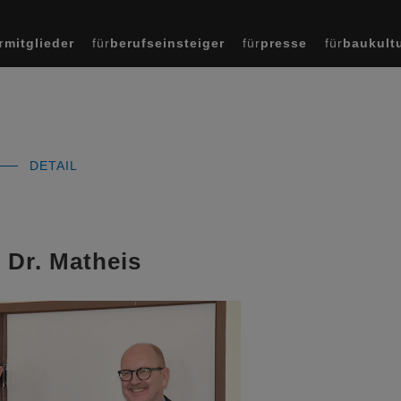
r
mitglieder
für
berufseinsteiger
für
presse
für
baukult
DETAIL
 Dr. Matheis