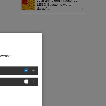
Jetzt anmelden | Tausende
LEGO-Bausteine warten
darauf…
 werden,