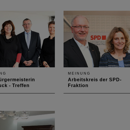
mmervertreter zu einem
Kammervertreter zu einem
Gespräch mit David
ersten Gespräch mit Marc
, der seit Anfang Mai
Weigel, seit Anfang des Jahre
erbürgermeister der
Oberbürgermeister von
blenz ist. Integrierte
Neustadt an der Weinstraße.
twicklung war das Top-
NG
MEINUNG
rgermeisterin
Arbeitskreis der SPD-
uck - Treffen
Fraktion
elpunkt des Gesprächs
Mit dem Arbeitskreis Haushalt
rbürgermeisterin Jutta
und Finanzen der SPD-Frakti
ck und Baudezernent
gab es gleich zwei Gespräche
illinger aus
des Kammerpräsidiums. Auf d
hafen stand die
Agenda standen u. a. die
rung eines
Soziale Wohnraumförderung