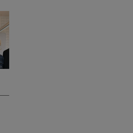
s
on
er