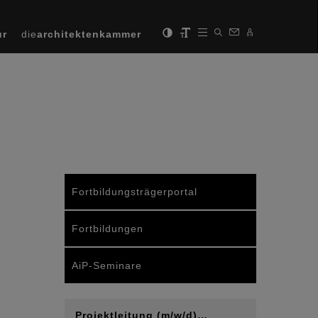
ur
die
architektenkammer
Fortbildungsträgerportal
Fortbildungen
AiP-Seminare
Projektleitung (m/w/d)…