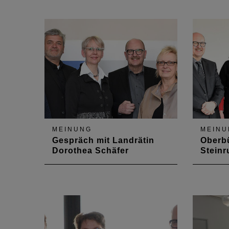
Gespräch mit Stefanie Seiler
sich Ka
statt, die seit Anfang des Jahres
ersten 
Oberbürgermeisterin von
Langner
Speyer ist. Die qualitative
2018 Ob
Entwicklung der Stadt Speyer
Stadt Ko
war das Top-Thema.
Stadten
Thema.
MEINUNG
MEINU
Gespräch mit Landrätin
Oberbü
Dorothea Schäfer
Steinr
"Wohnungsbau" war das Top-
Im Mitt
Thema im Gespräch,
mit Obe
thematisiert wurden in dem
Steinru
Zusammenhang auch der
Klaus D
"Mobile Gestaltungsbeirat",
Ludwigs
Vergabeverfahren und das
Etablie