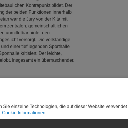
ebaulichen Kontrapunkt bildet. Der
ung der beiden Funktionen innerhalb
tan war die Jury von der Kita mit
em zentralen, gemeinschaftlichen
n unmittelbar hinter den
eslicht versorgt. Die vollständige
und einer tiefliegenden Sporthalle
orthalle kritisiert. Der leichte,
elobt. Insgesamt ein überraschender,
n Sie einzelne Technologien, die auf dieser Website verwendet
.
Cookie Informationen.