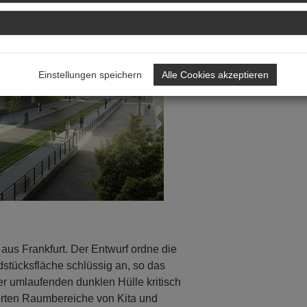
Einstellungen speichern
Alle Cookies akzeptieren
aus Frankfurt. Der Entwurf ordne die
stücksfläche schlüssig an, so das
der umlaufenden dunklen Hülle kritisch
ierten Raumbereiche von Kita und