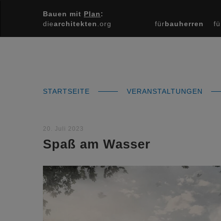
Bauen mit
Plan
:
die
architekten
.org
für
bauherren
fü
STARTSEITE
VERANSTALTUNGEN
20. Juli 2023
Spaß am Wasser