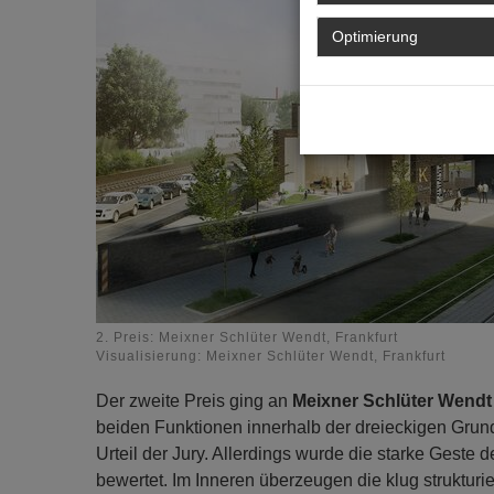
Optimierung
2. Preis: Meixner Schlüter Wendt, Frankfurt
Visualisierung: Meixner Schlüter Wendt, Frankfurt
Der zweite Preis ging an
Meixner Schlüter Wendt
beiden Funktionen innerhalb der dreieckigen Grund
Urteil der Jury. Allerdings wurde die starke Geste 
bewertet. Im Inneren überzeugen die klug struktur