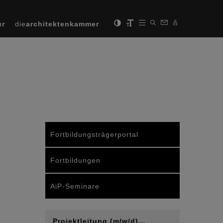
ur
die
architektenkammer
Fortbildungsträgerportal
Fortbildungen
AiP-Seminare
Projektleitung (m/w/d)…