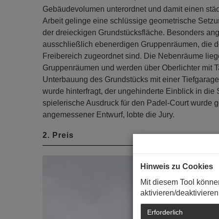
Gebäudevolumen unterordnet und damit einen städt
Arbeit gelinge eine schlüssige geometrische Setz
der dreieckigen Grundstücksfläche. Besonders ange
ausschließlich ebenerdigen Gruppenräumen, die d
Freibereich zugeordnet sind. Die Nebenräume liege
Gruppenräumen und werden über Oberlichter mit Tag
Unterbauung des Grundstücks mit einer Tiefgarage 
wurde hinterfragt, der ungehinderte Einblick in die Sp
spielerische Ausdruck für den Padel-Court wurde g
angemessener Entwurf, lobte die Jury.
2. Preis
Hinweis zu Cookies
Mit diesem Tool könne
aktivieren/deaktivieren
Erforderlich