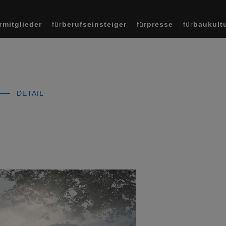
r
mitglieder
für
berufseinsteiger
für
presse
für
baukult
DETAIL