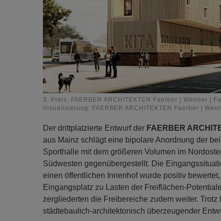
3. Preis: FAERBER ARCHITEKTEN Faerber | Wenner | Fa
Visualisierung: FAERBER ARCHITEKTEN Faerber | Wenne
Der drittplatzierte Entwurf der
FAERBER ARCHITEKT
aus Mainz schlägt eine bipolare Anordnung der be
Sporthalle mit dem größeren Volumen im Nordosten 
Südwesten gegenübergestellt. Die Eingangssitua
einen öffentlichen Innenhof wurde positiv bewertet
Eingangsplatz zu Lasten der Freiflächen-Potential
zergliederten die Freibereiche zudem weiter. Trotz
städtebaulich-architektonisch überzeugender Entwurf