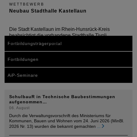
WETTBEWERB
Neubau Stadthalle Kastellaun
Die Stadt Kastellaun im Rhein-Hunsrück-Kreis
beabsichtigt die vorhandene Stadthalle Tivoli
durch einen Neubau zu ersetzen.
Fortbildungsträgerportal
Fortbildungen
AiP-Seminare
SchulbauR in Technische Baubestimmungen
aufgenommen…
06. August
Durch die Verwaltungsvorschrift des Ministeriums für
Kommunen, Bauen und Wohnen vom 24. Juni 2026 (MinBl.
2026 Nr. 13) wurden die bekannt gemachten
...