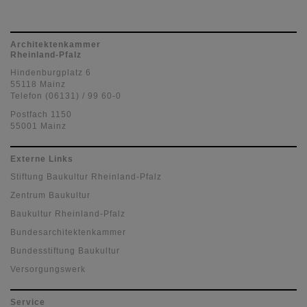
Architektenkammer
Rheinland-Pfalz
Hindenburgplatz 6
55118 Mainz
Telefon (06131) / 99 60-0
Postfach 1150
55001 Mainz
Externe Links
Stiftung Baukultur Rheinland-Pfalz
Zentrum Baukultur
Baukultur Rheinland-Pfalz
Bundesarchitektenkammer
Bundesstiftung Baukultur
Versorgungswerk
Service