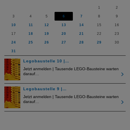
1
2
3
4
5
6
7
8
9
10
11
12
13
14
15
16
17
18
19
20
21
22
23
24
25
26
27
28
29
30
31
Legobaustelle 10 |…
Jetzt anmelden | Tausende LEGO-Bausteine warten
darauf…
Legobaustelle 9 |…
Jetzt anmelden | Tausende LEGO-Bausteine warten
darauf…