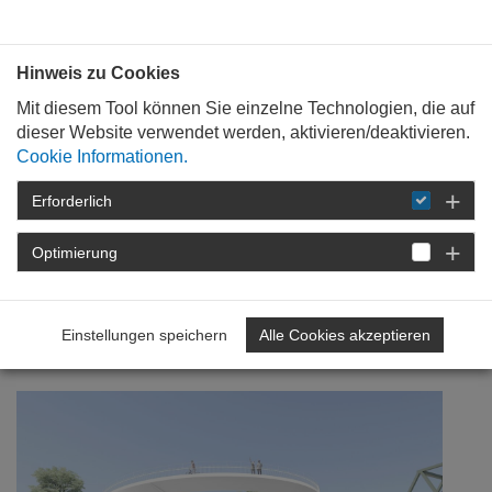
Bauen mit
Plan
:
die
architekten
.org
Hinweis zu Cookies
Mit diesem Tool können Sie einzelne Technologien, die auf
dieser Website verwendet werden, aktivieren/deaktivieren.
Cookie Informationen.
Erforderlich
STARTSEITE
VERANSTALTUNGEN
DETAIL
Optimierung
27. Juni 2023
Mehr Barrierefreiheit
Einstellungen speichern
Alle Cookies akzeptieren