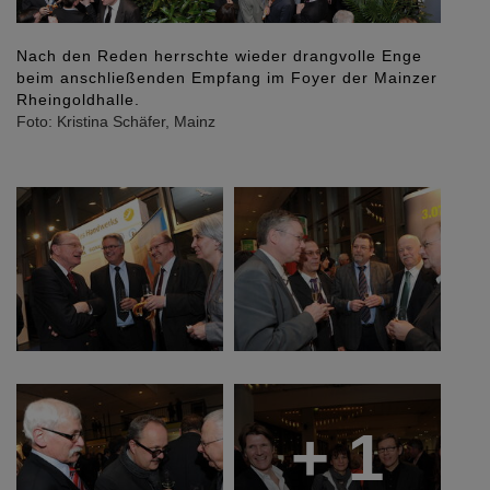
e
Dr. Frank Rauda, Bauabteilungsleiter im
zer
Finanzministerium a.D., Kammerpräsident Stefan
Musil und Vizepräsident Ernst Wolfgang Eichler mit
Frau.
Foto: Kristina Schäfer, Mainz
+ 1