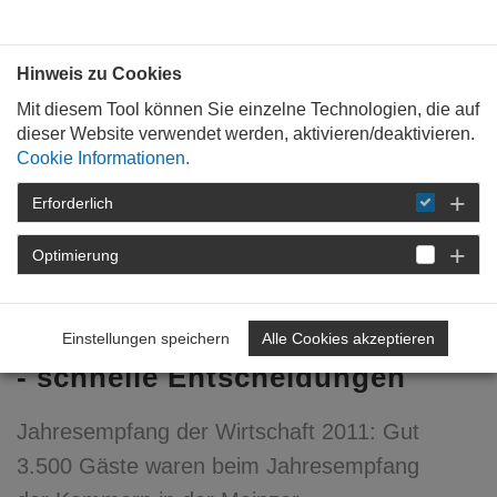
Bauen mit
Plan
:
die
architekten
.org
Hinweis zu Cookies
Mit diesem Tool können Sie einzelne Technologien, die auf
dieser Website verwendet werden, aktivieren/deaktivieren.
Cookie Informationen.
Erforderlich
STARTSEITE
VERANSTALTUNGEN
DETAIL
Optimierung
04. Februar 2011
Nötige Regeln - gute Bildung
Einstellungen speichern
Alle Cookies akzeptieren
- schnelle Entscheidungen
Jahresempfang der Wirtschaft 2011: Gut
3.500 Gäste waren beim Jahresempfang