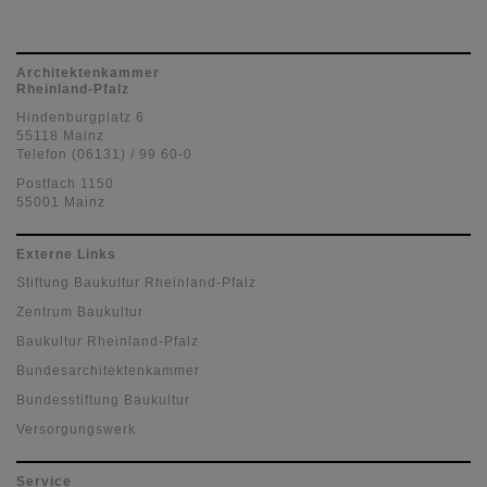
Architektenkammer
Rheinland-Pfalz
Hindenburgplatz 6
55118 Mainz
Telefon (06131) / 99 60-0
Postfach 1150
55001 Mainz
Externe Links
Stiftung Baukultur Rheinland-Pfalz
Zentrum Baukultur
Baukultur Rheinland-Pfalz
Bundesarchitektenkammer
Bundesstiftung Baukultur
Versorgungswerk
Service