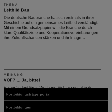
THEMA
Leitbild Bau
Die deutsche Baubranche hat sich erstmals in ihrer
Geschichte auf ein gemeinsames Leitbild verständigt.
Mit einem Grundsatzpapier will die Branche durch
klare Qualitätsziele und Kooperationsvereinbarungen
ihre Zukunftschancen stärken und ihr Image…
MEINUNG
VOF? ... Ja, bitte!
Vizepräsident Ernst Wolfgang Eichler spricht in der
DAB Oktoberausgabe 2008 Klartext
Fortbildungsträgerportal
Fortbildungen