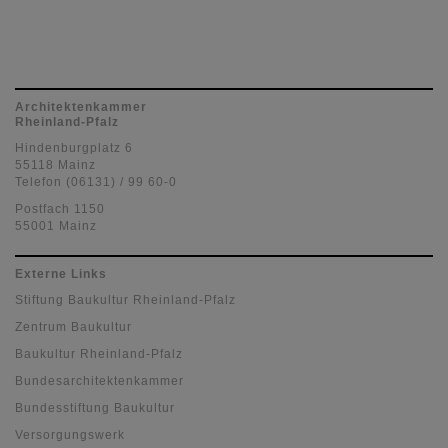
Architektenkammer
Rheinland-Pfalz
Hindenburgplatz 6
55118 Mainz
Telefon (06131) / 99 60-0
Postfach 1150
55001 Mainz
Externe Links
Stiftung Baukultur Rheinland-Pfalz
Zentrum Baukultur
Baukultur Rheinland-Pfalz
Bundesarchitektenkammer
Bundesstiftung Baukultur
Versorgungswerk