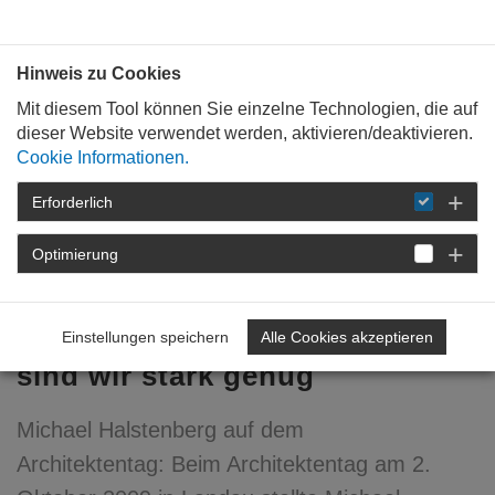
Bauen mit
Plan
:
die
architekten
.org
Hinweis zu Cookies
Mit diesem Tool können Sie einzelne Technologien, die auf
dieser Website verwendet werden, aktivieren/deaktivieren.
Cookie Informationen.
Erforderlich
STARTSEITE
VERANSTALTUNGEN
DETAIL
Optimierung
18. November 2009
Leitbild Bau: Nur gemeinsam
Einstellungen speichern
Alle Cookies akzeptieren
sind wir stark genug
Michael Halstenberg auf dem
Architektentag: Beim Architektentag am 2.