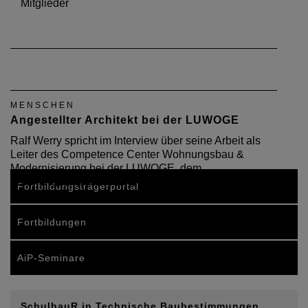
Mitglieder
MENSCHEN
Angestellter Architekt bei der LUWOGE
Ralf Werry spricht im Interview über seine Arbeit als
Leiter des Competence Center Wohnungsbau &
Modernisierung bei der LUWOGE, dem
Wohnungsunternehmen der BASF
Fortbildungsträgerportal
Fortbildungen
AiP-Seminare
SchulbauR in Technische Baubestimmungen