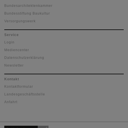
Bundesarchitektenkammer
Bundesstiftung Baukultur
Versorgungswerk
Service
Login
Mediencenter
Datenschutzerklärung
Newsletter
Kontakt
Kontaktformular
Landesgeschäftsstelle
Anfahrt