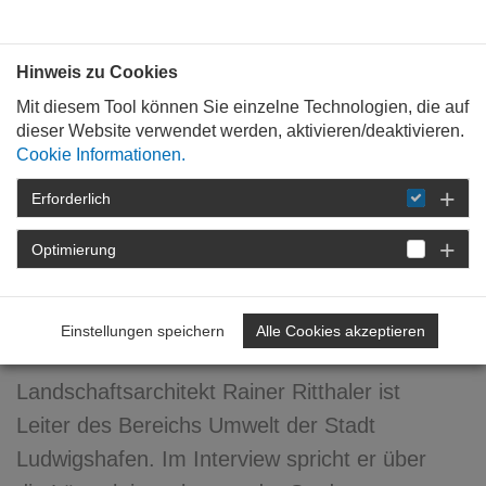
Bauen mit
Plan
:
die
architekten
.org
Hinweis zu Cookies
Mit diesem Tool können Sie einzelne Technologien, die auf
dieser Website verwendet werden, aktivieren/deaktivieren.
Cookie Informationen.
Erforderlich
STARTSEITE
VERANSTALTUNGEN
DETAIL
Optimierung
11. Februar 2016
Lärmaktionsplanung
Einstellungen speichern
Alle Cookies akzeptieren
Landschaftsarchitekt Rainer Ritthaler ist
Leiter des Bereichs Umwelt der Stadt
Ludwigshafen. Im Interview spricht er über