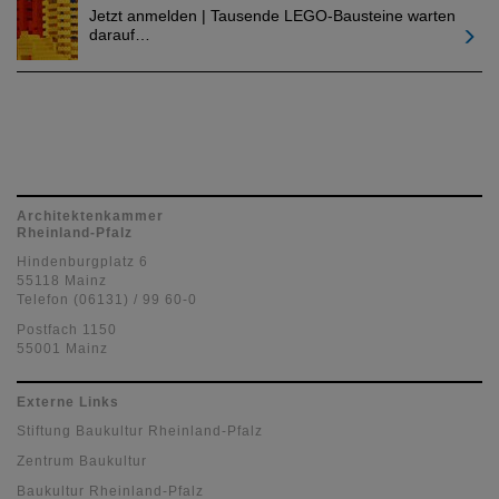
Jetzt anmelden | Tausende LEGO-Bausteine warten
darauf…
Architektenkammer
Rheinland-Pfalz
Hindenburgplatz 6
55118 Mainz
Telefon (06131) / 99 60-0
Postfach 1150
55001 Mainz
Externe Links
Stiftung Baukultur Rheinland-Pfalz
Zentrum Baukultur
Baukultur Rheinland-Pfalz