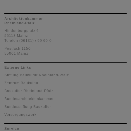
Architektenkammer
Rheinland-Pfalz
Hindenburgplatz 6
55118 Mainz
Telefon (06131) / 99 60-0
Postfach 1150
55001 Mainz
Externe Links
Stiftung Baukultur Rheinland-Pfalz
Zentrum Baukultur
Baukultur Rheinland-Pfalz
Bundesarchitektenkammer
Bundesstiftung Baukultur
Versorgungswerk
Service