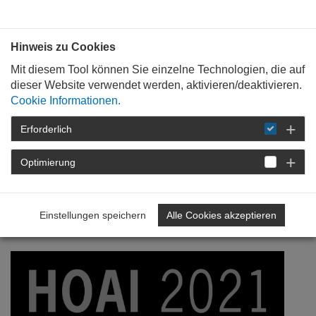
Bauen mit
Plan
:
die
architekten
.org
Hinweis zu Cookies
Mit diesem Tool können Sie einzelne Technologien, die auf
dieser Website verwendet werden, aktivieren/deaktivieren.
Cookie Informationen.
Erforderlich
STARTSEITE
VERANSTALTUNGEN
DETAIL
Optimierung
05. Februar 2021
HOAI 2021 - Download
Einstellungen speichern
Alle Cookies akzeptieren