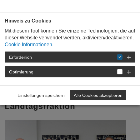
Bauen mit
Plan
:
die
architekten
.org
Hinweis zu Cookies
Mit diesem Tool können Sie einzelne Technologien, die auf
dieser Website verwendet werden, aktivieren/deaktivieren.
Cookie Informationen.
Erforderlich
STARTSEITE
VERANSTALTUNGEN
DETAIL
Optimierung
21. November 2016
Gespräch mit FDP-
Einstellungen speichern
Alle Cookies akzeptieren
Landtagsfraktion