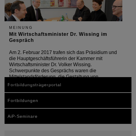
MEINUNG
Mit Wirtschaftsminister Dr. Wissing im
Gespräch
Am 2. Februar 2017 trafen sich das Präsidium und
die Hauptgeschäftsführerin der Kammer mit
Wirtschaftsminister Dr. Volker Wissing.
Schwerpunkte des Gesprächs waren die
Mittelstandsförderung, die Gestaltung von
Infrastrukturmaßnahmen sowie die…
Fortbildungsträgerportal
Fortbildungen
AiP-Seminare