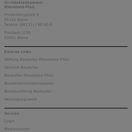
Architektenkammer
Rheinland-Pfalz
Hindenburgplatz 6
55118 Mainz
Telefon (06131) / 99 60-0
Postfach 1150
55001 Mainz
Externe Links
Stiftung Baukultur Rheinland-Pfalz
Zentrum Baukultur
Baukultur Rheinland-Pfalz
Bundesarchitektenkammer
Bundesstiftung Baukultur
Versorgungswerk
Service
Login
Mediencenter