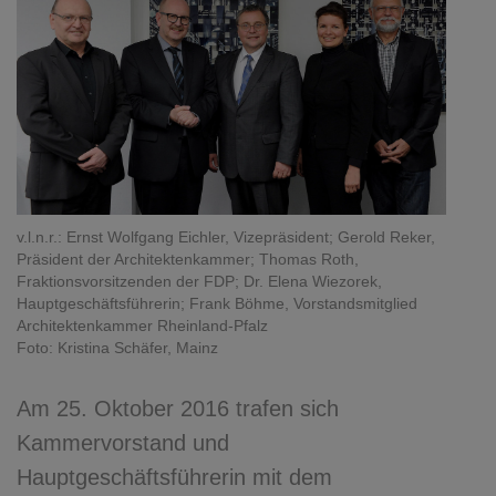
v.l.n.r.: Ernst Wolfgang Eichler, Vizepräsident; Gerold Reker,
Präsident der Architektenkammer; Thomas Roth,
Fraktionsvorsitzenden der FDP; Dr. Elena Wiezorek,
Hauptgeschäftsführerin; Frank Böhme, Vorstandsmitglied
Architektenkammer Rheinland-Pfalz
Foto: Kristina Schäfer, Mainz
Am 25. Oktober 2016 trafen sich
Kammervorstand und
Hauptgeschäftsführerin mit dem