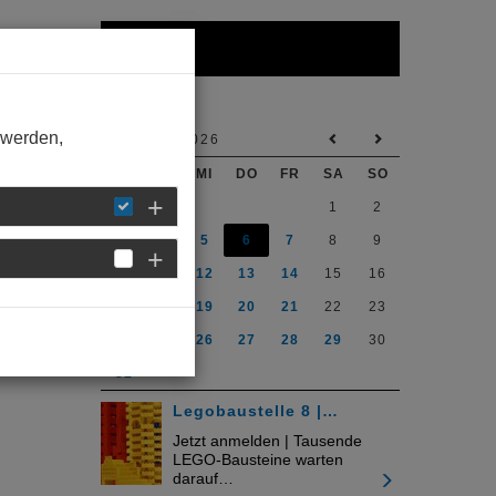
Kalender
 werden,
AUGUST 2026
MO
DI
MI
DO
FR
SA
SO
1
2
3
4
5
6
7
8
9
10
11
12
13
14
15
16
17
18
19
20
21
22
23
24
25
26
27
28
29
30
31
Legobaustelle 8 |…
Jetzt anmelden | Tausende
LEGO-Bausteine warten
darauf…