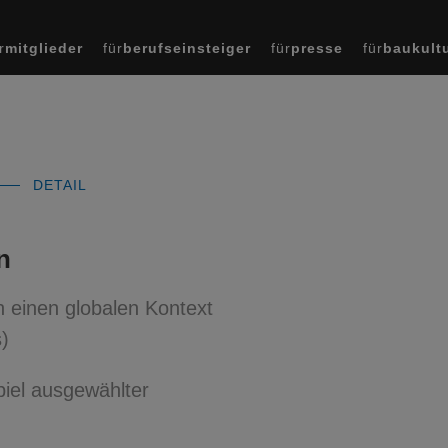
r
mitglieder
für
berufseinsteiger
für
presse
für
baukult
DETAIL
n
n einen globalen Kontext
)
iel ausgewählter