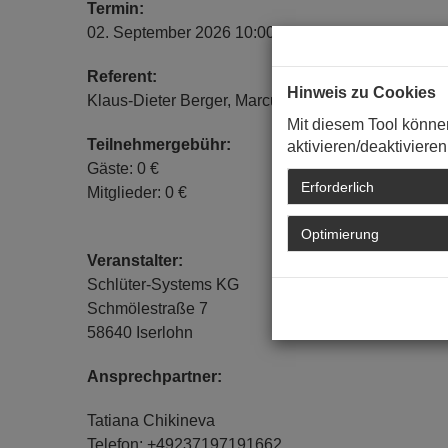
Termin:
02. September 2026 10:00 Uhr - 11:00 Uhr
Referent:
Hinweis zu Cookies
Klaus-Dieter Berger, Marcus Sauer, Thomas Gren
Mit diesem Tool könne
Teilnehmergebühr:
aktivieren/deaktivieren
Gäste: 0 €
Erforderlich
Mitglieder: 0 €
Optimierung
Veranstalter:
Schlüter-Systems KG
Schmölestraße 7
58640 Iserlohn
Ansprechpartner:
Tatiana Chikineva
Telefon: +49237197191662