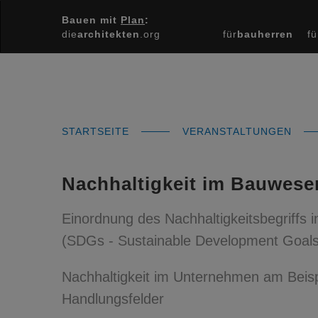
Bauen mit
Plan
:
die
architekten
.org
für
bauherren
fü
STARTSEITE
VERANSTALTUNGEN
Nachhaltigkeit im Bauwese
Einordnung des Nachhaltigkeitsbegriffs i
(SDGs - Sustainable Development Goals
Nachhaltigkeit im Unternehmen am Beisp
Handlungsfelder