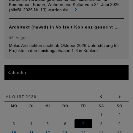
Kommunen, Bauen, Wohnen und Kultur vom 24. Juni 2026
(MinBl. 2026 Nr. 13) wurden die
...
Architekt (m/w/d) in Vollzeit Koblenz gesucht …
05. August
Mplus Architekten sucht ab Oktober 2026 Unterstüzung für
Projekte in den Leistungsphasen 1-8 in Koblenz.
Kalender
AUGUST 2026
MO
DI
MI
DO
FR
SA
SO
1
2
3
4
5
6
7
8
9
10
11
12
13
14
15
16