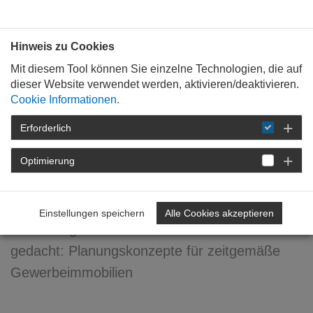
Bauen mit
Plan
:
die
architekten
.org
Hinweis zu Cookies
Mit diesem Tool können Sie einzelne Technologien, die auf
dieser Website verwendet werden, aktivieren/deaktivieren.
Cookie Informationen.
Erforderlich
STARTSEITE
VERANSTALTUNGEN
DETAIL
Optimierung
Arbeitsräume neu gedacht
Einstellungen speichern
Alle Cookies akzeptieren
Vollständiger Titel: Arbeitsräume neu
gedacht: Planungskonzepte für zeitgemäße
Gewerbeimmobilien