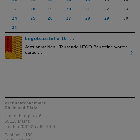
17
18
19
20
21
22
23
24
25
26
27
28
29
30
31
Legobaustelle 10 |…
Jetzt anmelden | Tausende LEGO-Bausteine warten
darauf…
Architektenkammer
Rheinland-Pfalz
Hindenburgplatz 6
55118 Mainz
Telefon (06131) / 99 60-0
Postfach 1150