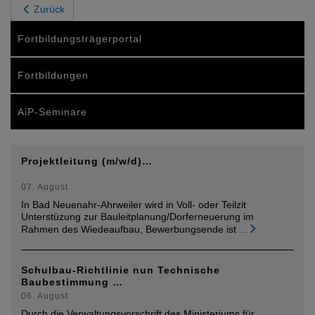
Zurück
Fortbildungsträgerportal
Fortbildungen
AiP-Seminare
Projektleitung (m/w/d)…
07. August
In Bad Neuenahr-Ahrweiler wird in Voll- oder Teilzit
Unterstüzung zur Bauleitplanung/Dorferneuerung im
Rahmen des Wiedeaufbau, Bewerbungsende ist
...
Schulbau-Richtlinie nun Technische
Baubestimmung …
06. August
Durch die Verwaltungsvorschrift des Ministeriums für