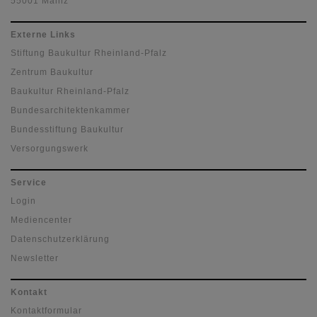
55001 Mainz
Externe Links
Stiftung Baukultur Rheinland-Pfalz
Zentrum Baukultur
Baukultur Rheinland-Pfalz
Bundesarchitektenkammer
Bundesstiftung Baukultur
Versorgungswerk
Service
Login
Mediencenter
Datenschutzerklärung
Newsletter
Kontakt
Kontaktformular