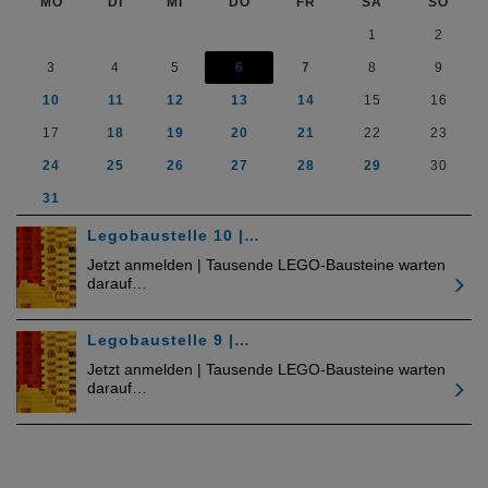
MO
DI
MI
DO
FR
SA
SO
1
2
3
4
5
6
7
8
9
10
11
12
13
14
15
16
17
18
19
20
21
22
23
24
25
26
27
28
29
30
31
Legobaustelle 10 |…
Jetzt anmelden | Tausende LEGO-Bausteine warten
darauf…
Legobaustelle 9 |…
Jetzt anmelden | Tausende LEGO-Bausteine warten
darauf…