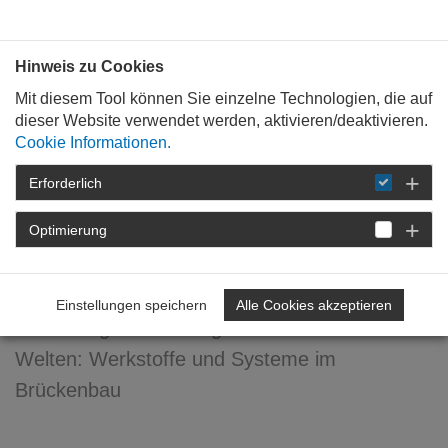
Bauen mit
Plan
:
die
architekten
.org
Hinweis zu Cookies
Mit diesem Tool können Sie einzelne Technologien, die auf
dieser Website verwendet werden, aktivieren/deaktivieren.
Cookie Informationen.
Erforderlich
STARTSEITE
VERANSTALTUNGEN
DETAIL
Optimierung
Tragwerke verbinden Welten
Einstellungen speichern
Alle Cookies akzeptieren
Vollständiger Titel: Tragwerke verbinden
Welten: Werkstoffe und Systeme im
Brückenbau