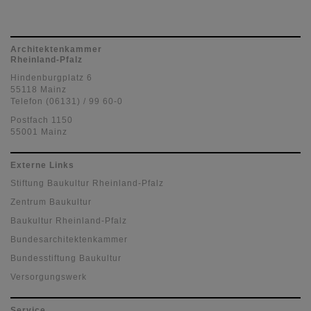
Architektenkammer
Rheinland-Pfalz
Hindenburgplatz 6
55118 Mainz
Telefon (06131) / 99 60-0
Postfach 1150
55001 Mainz
Externe Links
Stiftung Baukultur Rheinland-Pfalz
Zentrum Baukultur
Baukultur Rheinland-Pfalz
Bundesarchitektenkammer
Bundesstiftung Baukultur
Versorgungswerk
Service