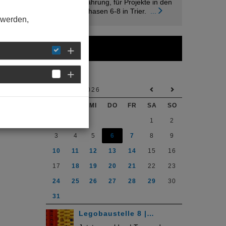
Berufsehrfahrung, für Projekte in den
Leistungsphasen 6-8 in Trier.
...
 werden,
Kalender
AUGUST 2026
MO
DI
MI
DO
FR
SA
SO
1
2
3
4
5
6
7
8
9
10
11
12
13
14
15
16
17
18
19
20
21
22
23
24
25
26
27
28
29
30
31
Legobaustelle 8 |…