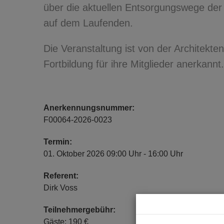
über die aktuellen Entsorgungswege der
auf dem Laufenden.
Die Veranstaltung ist von der Architekt
Fortbildung für ihre Mitglieder anerkannt.
Anerkennungsnummer:
F00064-2026-0023
Termin:
01. Oktober 2026 09:00 Uhr - 16:00 Uhr
Referent:
Dirk Voss
Teilnehmergebühr:
Gäste: 190 €