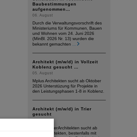
Baubestimmungen
aufgenommen…
06. August
Durch die Verwaltungsvorschrift des
Ministeriums für Kommunen, Bauen
und Wohnen vom 24. Juni 2026
(MinBl. 2026 Nr. 13) wurden die
bekannt gemachten
...
Architekt (m/w/d) in Vollzeit
Koblenz gesucht …
05. August
Mplus Architekten sucht ab Oktober
2026 Unterstüzung für Projekte in
den Leistungsphasen 1-8 in Koblenz.
Architekt (m/w/d) in Trier
gesucht
05. August
raumwandlerArchitekten sucht ab
sofort Architekten, bestenfalls mit