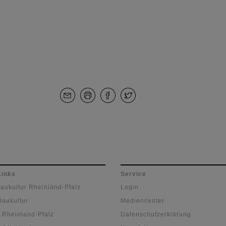
Links
Service
Baukultur Rheinland-Pfalz
Login
Baukultur
Mediencenter
 Rheinland-Pfalz
Datenschutzerklärung