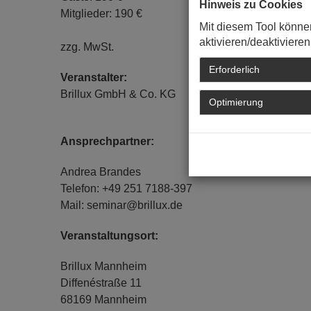
Hinweis zu Cookies
Mitglieder: 190 €
Mit diesem Tool könne
aktivieren/deaktivieren
zzg. MwSt.
Erforderlich
Veranstalter:
Brillux GmbH & Co. KG
Optimierung
Ansprechpartner:
Andrea Brandes
Telefon: +49 251 7188-397
Mail: seminar@brillux.de
Veranstaltungsort:
Brillux Mannheim
Diffenéstraße 11
68169 Mannheim