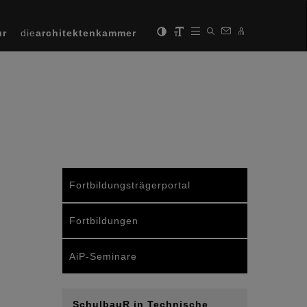
ur
die
architektenkammer
Fortbildungsträgerportal
Fortbildungen
AiP-Seminare
SchulbauR in Technische