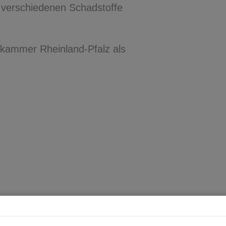
 verschiedenen Schadstoffe
enkammer Rheinland-Pfalz als