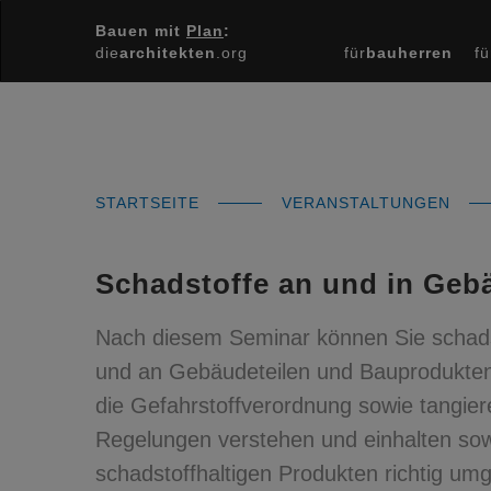
Bauen mit
Plan
:
die
architekten
.org
für
bauherren
fü
STARTSEITE
VERANSTALTUNGEN
Schadstoffe an und in Geb
Nach diesem Seminar können Sie schadst
und an Gebäudeteilen und Bauprodukten
die Gefahrstoffverordnung sowie tangier
Regelungen verstehen und einhalten sow
schadstoffhaltigen Produkten richtig um