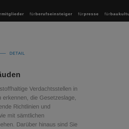
r
mitglieder
für
berufseinsteiger
für
presse
für
baukult
DETAIL
äuden
offhaltige Verdachtsstellen in
 erkennen, die Gesetzeslage,
ende Richtlinien und
ie mit sämtlichen
gehen. Darüber hinaus sind Sie