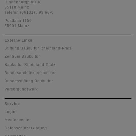
Hindenburgplatz 6
55118 Mainz
Telefon (06131) / 99 60-0
Postfach 1150
55001 Mainz
Externe Links
Stiftung Baukultur Rheinland-Pfalz
Zentrum Baukultur
Baukultur Rheinland-Pfalz
Bundesarchitektenkammer
Bundesstiftung Baukultur
Versorgungswerk
Service
Login
Mediencenter
Datenschutzerklärung