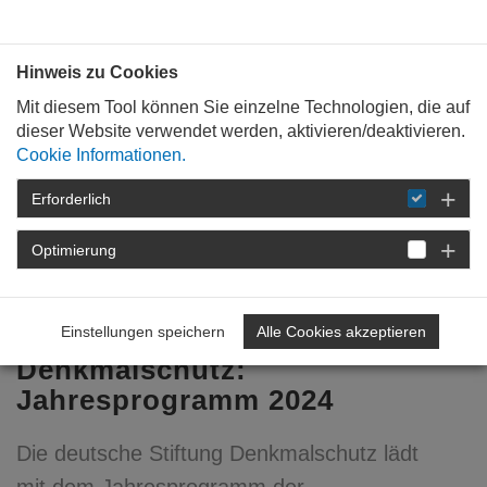
Bauen mit
Plan
:
die
architekten
.org
Hinweis zu Cookies
Mit diesem Tool können Sie einzelne Technologien, die auf
dieser Website verwendet werden, aktivieren/deaktivieren.
Cookie Informationen.
Erforderlich
STARTSEITE
VERANSTALTUNGEN
DETAIL
Optimierung
22. November 2023
Deutsche Stiftung
Einstellungen speichern
Alle Cookies akzeptieren
Denkmalschutz:
Jahresprogramm 2024
Die deutsche Stiftung Denkmalschutz lädt