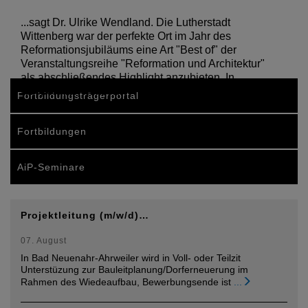
...sagt Dr. Ulrike Wendland. Die Lutherstadt
Wittenberg war der perfekte Ort im Jahr des
Reformationsjubiläums eine Art "Best of" der
Veranstaltungsreihe "Reformation und Architektur"
als abschließendes Highlight anzubieten. In
Kooperation mit der…
Fortbildungsträgerportal
Fortbildungen
AiP-Seminare
Projektleitung (m/w/d)…
07. August
In Bad Neuenahr-Ahrweiler wird in Voll- oder Teilzit
Unterstüzung zur Bauleitplanung/Dorferneuerung im
Rahmen des Wiedeaufbau, Bewerbungsende ist
...