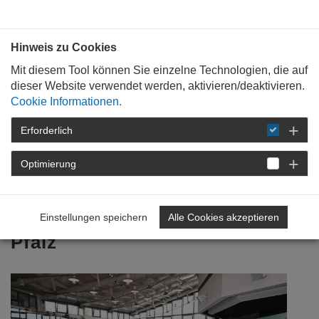
Bauen mit
Plan
:
die
architekten
.org
Hinweis zu Cookies
Mit diesem Tool können Sie einzelne Technologien, die auf
dieser Website verwendet werden, aktivieren/deaktivieren.
Cookie Informationen.
Erforderlich
STARTSEITE
VERANSTALTUNGEN
DETAIL
Optimierung
18. November 2025
27. Vergabetag Rheinland-
Einstellungen speichern
Alle Cookies akzeptieren
Pfalz