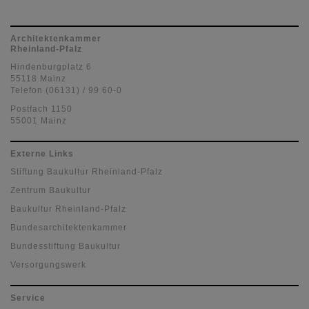
Architektenkammer
Rheinland-Pfalz
Hindenburgplatz 6
55118 Mainz
Telefon (06131) / 99 60-0
Postfach 1150
55001 Mainz
Externe Links
Stiftung Baukultur Rheinland-Pfalz
Zentrum Baukultur
Baukultur Rheinland-Pfalz
Bundesarchitektenkammer
Bundesstiftung Baukultur
Versorgungswerk
Service