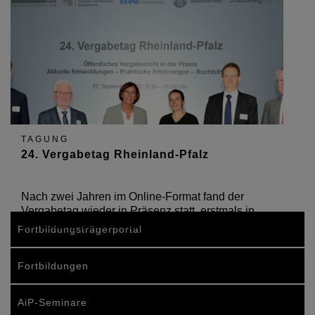
TAGUNG
24. Vergabetag Rheinland-Pfalz
Nach zwei Jahren im Online-Format fand der
Vergabetag wieder in Präsenz statt, erstmals in
der Ludwig-Eckes-Festhalle in Nieder-Olm.
Fortbildungsträgerportal
Fortbildungen
AiP-Seminare