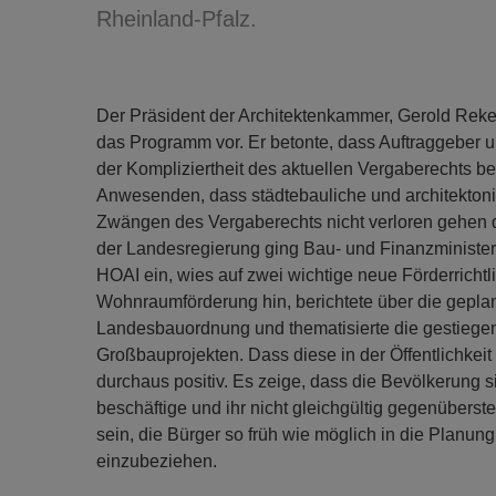
Rheinland-Pfalz.
Der Präsident der Architektenkammer, Gerold Reker,
das Programm vor. Er betonte, dass Auftraggeber
der Kompliziertheit des aktuellen Vergaberechts bet
Anwesenden, dass städtebauliche und architektoni
Zwängen des Vergaberechts nicht verloren gehen dü
der Landesregierung ging Bau- und Finanzminister D
HOAI ein, wies auf zwei wichtige neue Förderrichtl
Wohnraumförderung hin, berichtete über die gepl
Landesbauordnung und thematisierte die gestiegen
Großbauprojekten. Dass diese in der Öffentlichkeit 
durchaus positiv. Es zeige, dass die Bevölkerung 
beschäftige und ihr nicht gleichgültig gegenüberste
sein, die Bürger so früh wie möglich in die Planun
einzubeziehen.