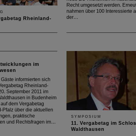
Recht umgesetzt werden. Erneu
nahmen über 100 Interessierte 
NG
der…
rgabetag Rheinland-
September 2016 hat
 Mal der Vergabetag
nd-Pfalz stattgefunden.
0 Gäste konnten sich
e aktuellen
twicklungen im
lungen, praktischen
ewesen
ngen und Rechtsfragen
ntlichen Vergaberecht
Gäste informierten sich
ren.
Vergabetag Rheinland-
20. September 2011 im
Waldthausen in Budenheim
 auf dem Vergabetag
-Pfalz über die aktuellen
ngen, praktische
SYMPOSIUM
gen und Rechtsfragen im…
11. Vergabetag im Schlo
Waldthausen