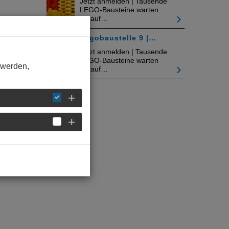
Jetzt anmelden | Tausende
LEGO-Bausteine warten
darauf…
Legobaustelle 9 |…
Jetzt anmelden | Tausende
LEGO-Bausteine warten
 werden,
darauf…