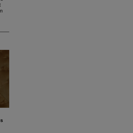
t
an
ss