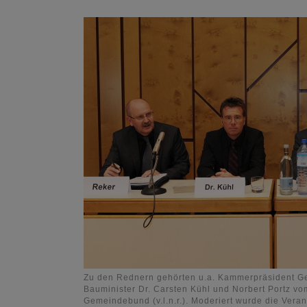
Zu den Rednern gehörten u.a. Kammerpräsident Ge
Bauminister Dr. Carsten Kühl und Norbert Portz v
Gemeindebund (v.l.n.r.). Moderiert wurde die Vera