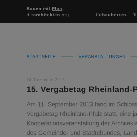
Bauen mit
Plan
:
die
architekten
.org
für
bauherren
fü
STARTSEITE
VERANSTALTUNGEN
16. Dezember 2016
15. Vergabetag Rheinland-P
Am 11. September 2013 fand im Schloss
Vergabetag Rheinland-Pfalz statt, eine jä
Kooperationsveranstaltung der Archite
des Gemeinde- und Städtebundes, Landk