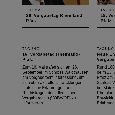
THEMA
TAGU
20. Vergabetag Rheinland-
18. Ve
Pfalz
Pfalz
Mit über 220 Teilnehmern war
Am 13. 
auch der 20. Vergabetag
zum 18.
Rheinland-Pfalz wieder ein
Rheinla
großer Erfolg. Die
Rund 19
TAGUNG
TAGUNG
Kooperationsveranstaltung der
über di
16. Vergabetag Rheinland-
Neue En
kommunalen Spitzenverbände –
Entwick
Pfalz
Vergab
Gemeinde- und Städtebund,
Erfahru
Landkreistag und Städtetag –
im öffe
Zum 16. Mal trafen sich am 23.
Rund 180 
sowie der Architektenkammer
informie
September im Schloss Waldthausen
beim 13. 
und…
am Vergaberecht Interessierte, um
Pfalz am 
sich über aktuelle Entwicklungen,
Schloss 
praktische Erfahrungen und
bei Mainz
Rechtsfragen des öffentlichen
Rheinland
Vergaberechts (VOB/VOF) zu
Entwicklu
informieren.
Erfahrun