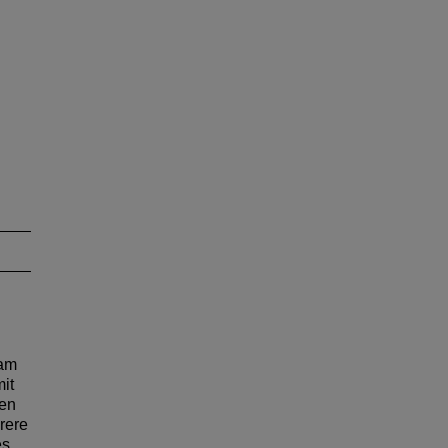
 am
it
en
rere
es