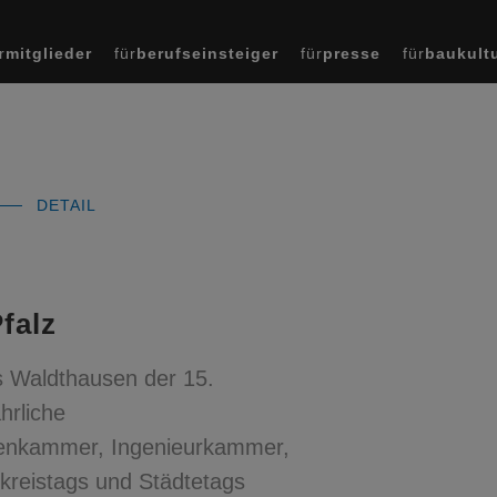
r
mitglieder
für
berufseinsteiger
für
presse
für
baukult
DETAIL
falz
 Waldthausen der 15.
hrliche
ktenkammer, Ingenieurkammer,
reistags und Städtetags