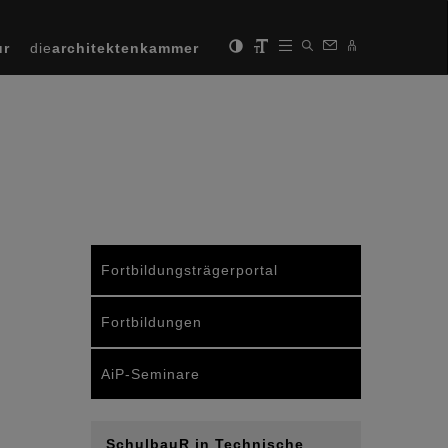
ur
die
architektenkammer
Fortbildungsträgerportal
Fortbildungen
AiP-Seminare
SchulbauR in Technische