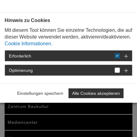
Bauen mit
Plan
:
die
architekten
.org
Hinweis zu Cookies
Mit diesem Tool können Sie einzelne Technologien, die auf
dieser Website verwendet werden, aktivieren/deaktivieren.
Cookie Informationen.
Erforderlich
STARTSEITE
BAUKULTUR
REFORMATION & ARCHITEKTUR
AKTUELLES
Optimierung
woche der baukultur
Einstellungen speichern
Alle Cookies akzeptieren
Zentrum Baukultur
Mediencenter