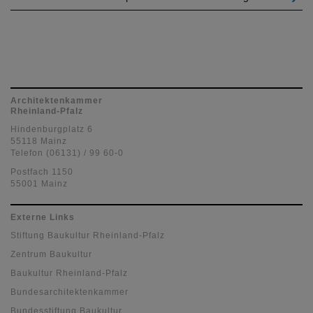
Architektenkammer
Rheinland-Pfalz
Hindenburgplatz 6
55118 Mainz
Telefon (06131) / 99 60-0
Postfach 1150
55001 Mainz
Externe Links
Stiftung Baukultur Rheinland-Pfalz
Zentrum Baukultur
Baukultur Rheinland-Pfalz
Bundesarchitektenkammer
Bundesstiftung Baukultur