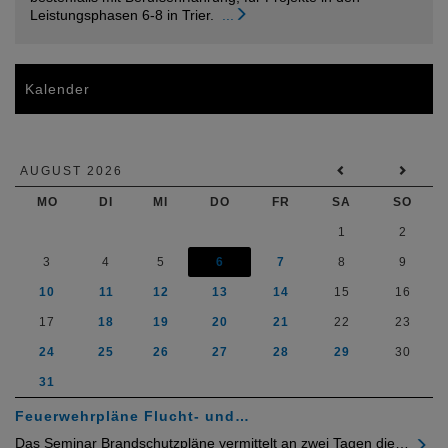
Leistungsphasen 6-8 in Trier.
...
Kalender
AUGUST 2026
MO
DI
MI
DO
FR
SA
SO
1
2
3
4
5
6
7
8
9
10
11
12
13
14
15
16
17
18
19
20
21
22
23
24
25
26
27
28
29
30
31
Feuerwehrpläne Flucht- und…
Das Seminar Brandschutzpläne vermittelt an zwei Tagen die…