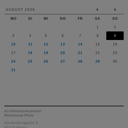
AUGUST 2026
MO
DI
MI
DO
FR
SA
SO
1
2
3
4
5
6
7
8
9
10
11
12
13
14
15
16
17
18
19
20
21
22
23
24
25
26
27
28
29
30
31
Architektenkammer
Rheinland-Pfalz
Hindenburgplatz 6
55118 Mainz