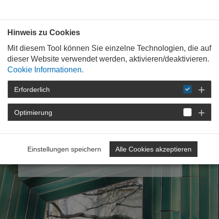
Bauen mit
Plan
:
die
architekten
.org
Hinweis zu Cookies
Mit diesem Tool können Sie einzelne Technologien, die auf
dieser Website verwendet werden, aktivieren/deaktivieren.
Cookie Informationen.
Erforderlich
Optimierung
Gebauter Aufbruch
Das Buch zu neuer
Synagogenarchitektur in
Einstellungen speichern
Alle Cookies akzeptieren
Deutschland