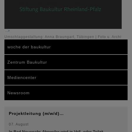
Umschlaggestaltung: Anna Braungart, Tübingen | Foto u. Architekt:
woche der baukultur
Zentrum Baukultur
Mediencenter
Newsroom
Projektleitung (m/w/d)…
07. August
In Bad Neuenahr-Ahrweiler wird in Voll- oder Teilzit