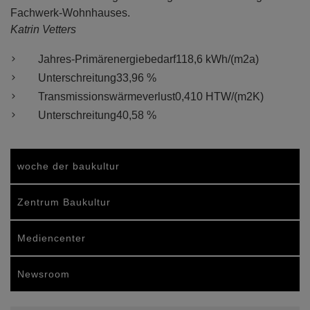
Fachwerk-Wohnhauses.
Katrin Vetters
Jahres-Primärenergiebedarf
118,6 kWh/(m2a)
Unterschreitung
33,96 %
Transmissionswärmeverlust
0,410 HTW/(m2K)
Unterschreitung
40,58 %
woche der baukultur
Zentrum Baukultur
Mediencenter
Newsroom