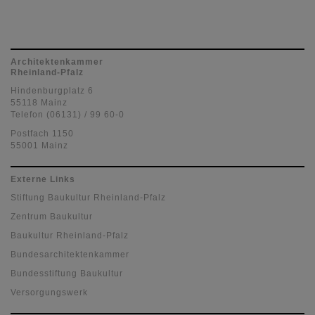
Architektenkammer
Rheinland-Pfalz
Hindenburgplatz 6
55118 Mainz
Telefon (06131) / 99 60-0
Postfach 1150
55001 Mainz
Externe Links
Stiftung Baukultur Rheinland-Pfalz
Zentrum Baukultur
Baukultur Rheinland-Pfalz
Bundesarchitektenkammer
Bundesstiftung Baukultur
Versorgungswerk