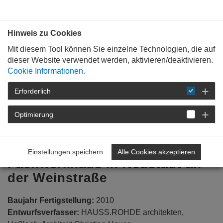
Bauen mit
Plan
:
die
architekten
.org
Hinweis zu Cookies
Mit diesem Tool können Sie einzelne Technologien, die auf
dieser Website verwendet werden, aktivieren/deaktivieren.
Cookie Informationen.
Erforderlich
STARTSEITE
BAUKULTUR
PREISE
UND AUSZEICHNUNGSVERFAHREN
Optimierung
ARCHITEKTURPREIS ENERGIE 2013
NEUSTADT FACHWERKHAUS
Einstellungen speichern
Alle Cookies akzeptieren
Fachwerkhaus in Neustadt an
der Weinstraße
Baujahr Fertigstellung:
2010
Entwurfsverfasser:
HAUSS.ROHDE architekten,