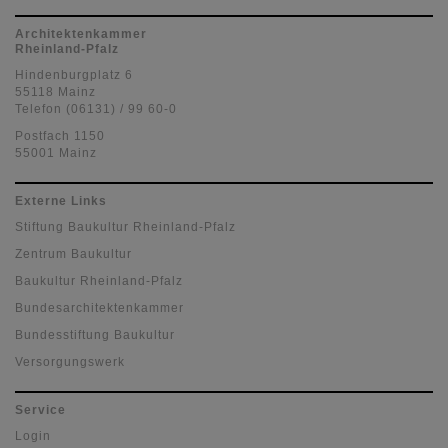
Architektenkammer
Rheinland-Pfalz
Hindenburgplatz 6
55118 Mainz
Telefon (06131) / 99 60-0
Postfach 1150
55001 Mainz
Externe Links
Stiftung Baukultur Rheinland-Pfalz
Zentrum Baukultur
Baukultur Rheinland-Pfalz
Bundesarchitektenkammer
Bundesstiftung Baukultur
Versorgungswerk
Service
Login