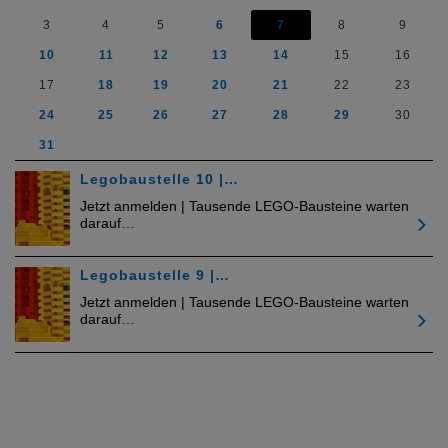
3
4
5
6
7
8
9
10
11
12
13
14
15
16
17
18
19
20
21
22
23
24
25
26
27
28
29
30
31
Legobaustelle 10 |…
Jetzt anmelden | Tausende LEGO-Bausteine warten
darauf…
Legobaustelle 9 |…
Jetzt anmelden | Tausende LEGO-Bausteine warten
darauf…