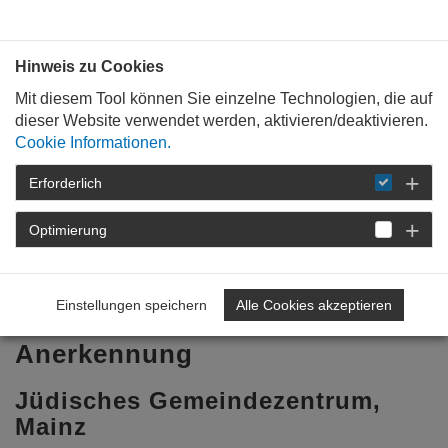
Bauen mit
Plan
:
die
architekten
.org
Hinweis zu Cookies
Mit diesem Tool können Sie einzelne Technologien, die auf
dieser Website verwendet werden, aktivieren/deaktivieren.
Cookie Informationen.
Erforderlich
STARTSEITE
FÜR
MITGLIEDER
VERGABE UND WETTBEWERB
PREISE UND
Optimierung
AUSZEICHNUNGSVERFAHREN
ARCHITEKTURPREIS RHEINLAND-PFALZ 2011
JÜDISCHES GEMEINDEZENTRUM
Einstellungen speichern
Alle Cookies akzeptieren
Anerkennung
Jüdisches Gemeindezentrum,
Mainz