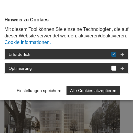
Bauen mit
Plan
:
die
architekten
.org
Hinweis zu Cookies
Mit diesem Tool können Sie einzelne Technologien, die auf
dieser Website verwendet werden, aktivieren/deaktivieren.
Cookie Informationen.
Erforderlich
STARTSEITE
FORTBILDUNG
DETAIL
Optimierung
23. Januar 2019
Polizeipräsidium Rheinpfalz
Einstellungen speichern
Alle Cookies akzeptieren