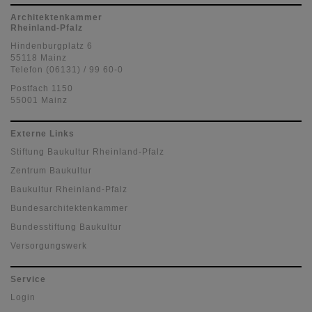
Architektenkammer
Rheinland-Pfalz
Hindenburgplatz 6
55118 Mainz
Telefon (06131) / 99 60-0
Postfach 1150
55001 Mainz
Externe Links
Stiftung Baukultur Rheinland-Pfalz
Zentrum Baukultur
Baukultur Rheinland-Pfalz
Bundesarchitektenkammer
Bundesstiftung Baukultur
Versorgungswerk
Service
Login