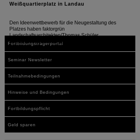
Weißquartierplatz in Landau
Den Ideenwettbewerb für die Neugestaltung des
Platzes haben faktorgrün
Landschaftsarchitekten/Thomas Schüler
Architekt+Stadtplaner gewonnen
Fortbildungsträgerportal
Seminar Newsletter
Teilnahmebedingungen
Hinweise und Bedingungen
Fortbildungspflicht
Geld sparen