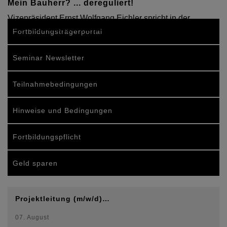
Mein Bauherr? ... dereguliert!
Vizepräsident Ernst Wolfgang Eichler spricht in der
DAB-Augustausgabe 2008 Klartext
Fortbildungsträgerportal
Seminar Newsletter
Teilnahmebedingungen
Hinweise und Bedingungen
Fortbildungspflicht
Geld sparen
Projektleitung (m/w/d)…
07. August