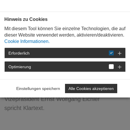
Bauen mit
Plan
:
die
architekten
.org
Hinweis zu Cookies
Mit diesem Tool können Sie einzelne Technologien, die auf
dieser Website verwendet werden, aktivieren/deaktivieren.
Cookie Informationen.
Erforderlich
STARTSEITE
FORTBILDUNG
DETAIL
Optimierung
21. Februar 2011
In die Kita ... mit dem Opa!
Einstellungen speichern
Alle Cookies akzeptieren
Vizepräsident Ernst Wolfgang Eichler
spricht Klartext.