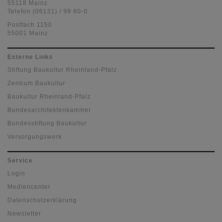
55118 Mainz
Telefon (06131) / 99 60-0
Postfach 1150
55001 Mainz
Externe Links
Stiftung Baukultur Rheinland-Pfalz
Zentrum Baukultur
Baukultur Rheinland-Pfalz
Bundesarchitektenkammer
Bundesstiftung Baukultur
Versorgungswerk
Service
Login
Mediencenter
Datenschutzerklärung
Newsletter