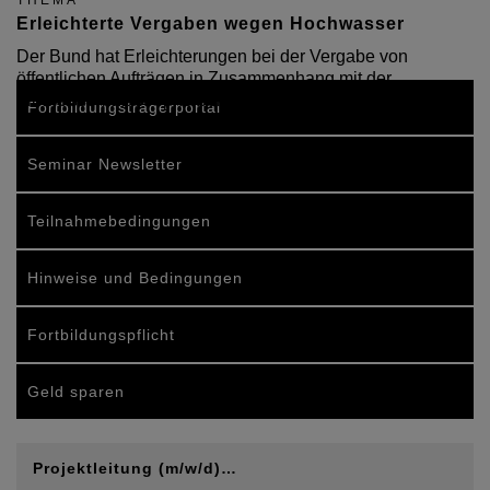
THEMA
Erleichterte Vergaben wegen Hochwasser
Der Bund hat Erleichterungen bei der Vergabe von
öffentlichen Aufträgen in Zusammenhang mit der
Flutwasserkatastrophe bekanntgegeben.
Fortbildungsträgerportal
Seminar Newsletter
Teilnahmebedingungen
Hinweise und Bedingungen
Fortbildungspflicht
Geld sparen
Projektleitung (m/w/d)…