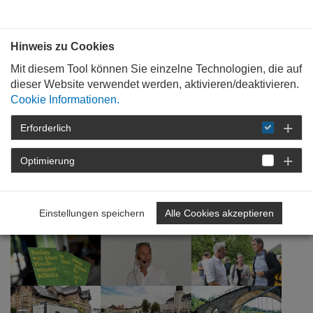
Bauen mit
Plan
:
die
architekten
.org
Hinweis zu Cookies
Mit diesem Tool können Sie einzelne Technologien, die auf
dieser Website verwendet werden, aktivieren/deaktivieren.
Cookie Informationen.
Erforderlich
STARTSEITE
FORTBILDUNG
DETAIL
Optimierung
14. Juli 2022
Gemeinsam anpacken
Einstellungen speichern
Alle Cookies akzeptieren