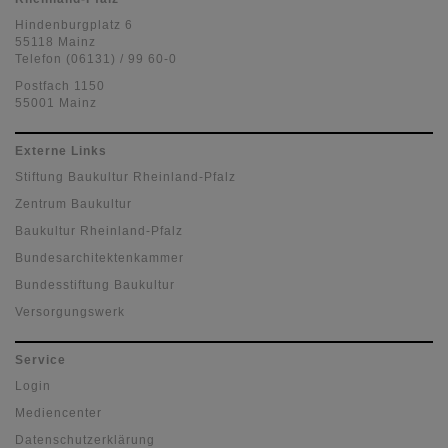
Architektenkammer
Rheinland-Pfalz
Hindenburgplatz 6
55118 Mainz
Telefon (06131) / 99 60-0
Postfach 1150
55001 Mainz
Externe Links
Stiftung Baukultur Rheinland-Pfalz
Zentrum Baukultur
Baukultur Rheinland-Pfalz
Bundesarchitektenkammer
Bundesstiftung Baukultur
Versorgungswerk
Service
Login
Mediencenter