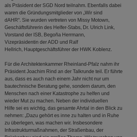
Region Koblenz-Mittelrhein e.V., wobei letzterer auch
als Präsident der SGD Nord teilnahm. Ebenfalls dabei
waren die Gründungsmitglieder von „Wir sind
dAHR“. Sie wurden vertreten von Missy Motown,
Geschäftsführerin des Helfer-Stabs, Dr. Ulrich Link,
Vorstand der ISB, Begoña Herrmann,
Vizepräsidentin der ADD und Ralf
Hellrich, Hauptgeschäftsführer der HWK Koblenz.
Für die Architektenkammer Rheinland-Pfalz nahm ihr
Präsident Joachim Rind an der Talkrunde teil. Er führte
aus, dass es auch nach einem Jahr nicht nur um
bautechnische Beratung gehe, sondern darum, den
Menschen nach einer Katastrophe zu helfen und
wieder Mut zu machen. Neben der individuellen
Hilfe sei es wichtig, das gesamte Ahrtal in den Blick zu
nehmen: „Dazu gehört es inne zu halten und in Ruhe
zu überlegen, was machen wir. Insbesondere
Infrastrukturmaßnahmen, der Straßenbau, der