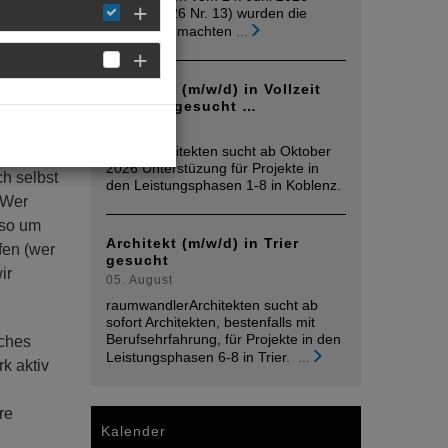
l, bei
(MinBl. 2026 Nr. 13) wurden die
bekannt gemachten
...
läuft,
s im
ahrungen
Architekt (m/w/d) in Vollzeit
Koblenz gesucht …
05. August
Mplus Architekten sucht ab Oktober
beit
2026 Unterstüzung für Projekte in
ch selbst
den Leistungsphasen 1-8 in Koblenz.
 Wer
lso um
Architekt (m/w/d) in Trier
fen (wer
gesucht
ir
05. August
raumwandlerArchitekten sucht ab
sofort Architekten, bestenfalls mit
Berufsehrfahrung, für Projekte in den
iches
Leistungsphasen 6-8 in Trier.
...
k aktiv
re
Kalender