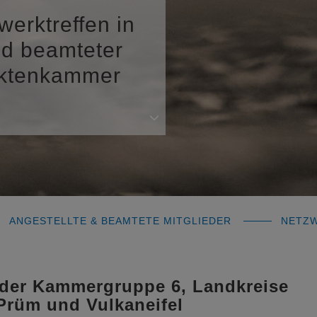
erktreffen in
nd beamteter
tektenkammer
ANGESTELLTE & BEAMTETE MITGLIEDER
NETZW
e der Kammergruppe 6, Landkreise
-Prüm und Vulkaneifel