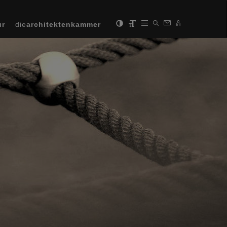
ur
die
architektenkammer