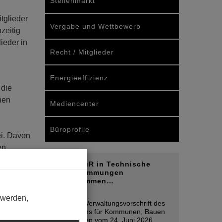
Stellenmarkt
tglieder
Vergabe und Wettbewerb
zeitig
ieder in
Recht / Mitglieder
Energieeffizienz
 die
hen
Mediencenter
Büroprofile
ei. Davon
en.
SchulbauR in Technische
macht
Baubestimmungen
aufgenommen…
 kein
06. August
 werden,
Durch die Verwaltungsvorschrift des
Ministeriums für Kommunen, Bauen
und gute
und Wohnen vom 24. Juni 2026