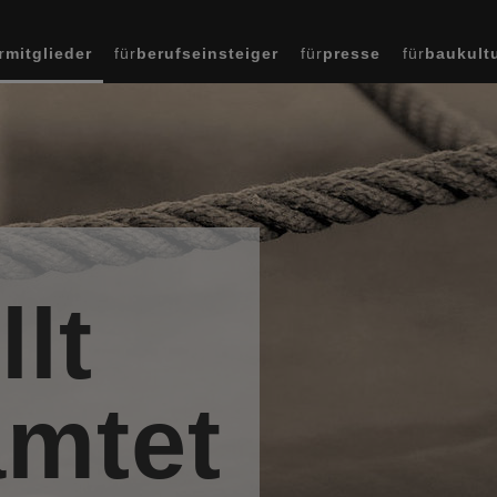
r
mitglieder
für
berufseinsteiger
für
presse
für
baukult
lt
amtet