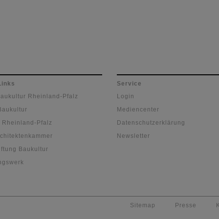
Links
Service
Baukultur Rheinland-Pfalz
Login
Baukultur
Mediencenter
 Rheinland-Pfalz
Datenschutzerklärung
chitektenkammer
Newsletter
ftung Baukultur
ngswerk
Sitemap
Presse