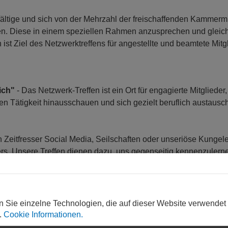
elfältige und sich von der Mehrzahl der freischaffenden Kammermi
en. Diese in einem speziellen Rahmen anzusprechen und gleich
st Ziel des Netzwerktreffens für angestellte und beamtete Mitgl
ich"
- Das Netzwerk-Treffen ist ein Ort für engagierte Mitglieder,
ten Tätigkeit hinausschauen und sich gezielt beruflich austausc
 Zeitfresser Social Media, Seilschaften oder unseriöse Kungel
ders. Unsere Treffen dienen dazu, uns gegenseitig kennenzulern
Spotlight" – das ist ein einstündiges Miniseminar oder einer
des jeweiligen Treffens unter den Teilnehmenden selbst ausge
ürlich erforderlich. Da es beim Treffen zwanglos zugeht, sollte es
 haben gemeinsame Ziele:
n Sie einzelne Technologien, die auf dieser Website verwendet
.
Cookie Informationen.
nd wir exzellente NetzwerkerInnen, denn fachlicher Austausch 