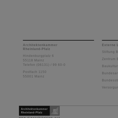
Architektenkammer
Externe 
Rheinland-Pfalz
Stiftung 
Hindenburgplatz 6
Zentrum 
55118 Mainz
Telefon (06131) / 99 60-0
Baukultur
Postfach 1150
Bundesar
55001 Mainz
Bundessti
Versorgu