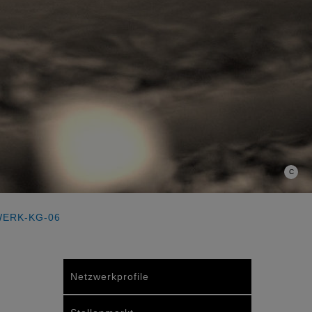
C
ERK-KG-06
Netzwerkprofile