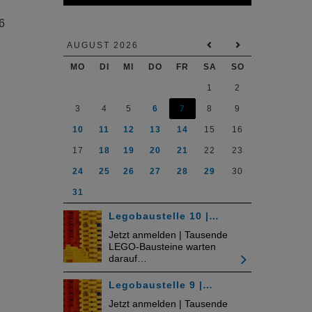
6
AUGUST 2026
MO
DI
MI
DO
FR
SA
SO
1
2
3
4
5
6
7
8
9
10
11
12
13
14
15
16
17
18
19
20
21
22
23
24
25
26
27
28
29
30
31
Legobaustelle 10 |…
Jetzt anmelden | Tausende
LEGO-Bausteine warten
darauf…
Legobaustelle 9 |…
Jetzt anmelden | Tausende