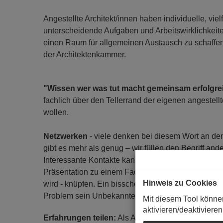
Angestellte Architekt/innen haben individuelle, vi
unterscheidende Aufgaben und Arbeitswirklichkeit
einen Raum für allgemeinen Austausch zu schaffen i
der Architektenkammer.
"Wissen wer was tut macht gemeinsam erfolgre
fachlich über den Tellerrand der eigenen angestell
wollen.
Netzwerken
- viele denken bei diesem Wort an den
gibt es mehr als genug – wir füllen den Begriff an
Interessante Kontakte kann man vor oder nach dem "
Präsentation zu einem Fachthema, das im Vorfeld 
Hinweis zu Cookies
wird - knüpfen. Ein bisschen Eigeninitiative ist nat
Problem sein Unbekannte anzusprechen, denn wir
Mit diesem Tool könne
aktivieren/deaktivieren
Erfahrungen teilen:
Als Angestellte und Beamte si