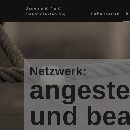
Bauen mit
Plan
:
die
architekten
.org
für
bauherren
fü
Netzwerk:
angestel
und be