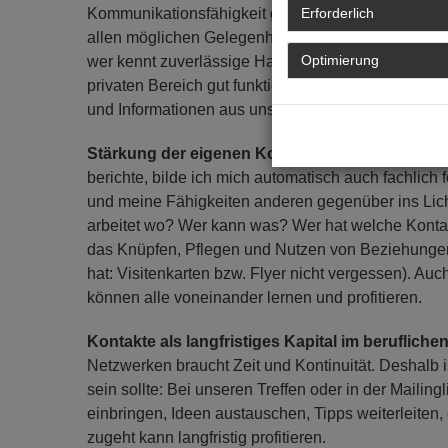
Kommunikationsfähigkeit gehören zu unserem Arbeit
Erforderlich
allen möglichen Gelegenheiten Informationen ausz
Optimierung
wer kennt zuverlässige Handwerker/innen, wer ka
privaten Bereich gut funktioniert, übertragen wir e
und Informationen aus unserem Arbeits- und Berufs
Stärkung der eigenen Kompetenzen durch Ken
berichte, bilde ich mich automatisch auch fachlich
und meine Fähigkeiten anderen gegenüber ins Lich
arbeitet wo? Wer kann was? Wer hat welche Konta
das Knüpfen, Pflegen und Nutzen von Beziehungen 
hat: Visitenkarten bzw. Flyer nicht vergessen). Au
können alle voneinander lernen und profitieren.
Kontakte als langfristiges Kapital im beruflichen
Netzwerken braucht Zeit und Kontinuität. Deshalb i
sein sollte: Bei unseren Treffen oder in der Mailing
einbringen, Ideen austauschen, Tipps weiterleiten, 
zugeht kann langfristig profitieren.