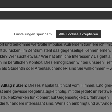
salltag. Die meisten finden es im privaten Bereich ganz norma
utauschen: Wo erfahre ich, was gerade in meiner Ortsgemeinde 
nn mir Tipps für meine neuen Apps oder Programme geben? Wa
infach in den beruflichen Kontext: Wir tauschen persönliche Erf
alltag aus.
Einstellungen speichern
Alle Cookies akzeptieren
nenlernen:
Wenn ich anderen zuhöre und selbst über meine Ar
 fort und bekomme wertvolle Impulse. Außerdem trainiere ich, mi
t zu rücken. Im Zentrum steht das gegenseitige Kennenlernen.
kte? Wer sucht etwas? Wer hat ähnliche Interessen? Es geht a
im beruflichen Kontext. Dies ermöglichen wir bei unseren Tref
ch als StudentIn oder ArbeitssuchendeR sind Sie willkommen – w
 Alltag nutzen:
Dieses Kapital fällt nicht vom Himmel. Erfolgre
st eine gewisse Regelmäßigkeit nötig, mit der jedeR im Netzwer
liste. Netzwerken funktioniert auf Gegenseitigkeit: Erfahrungen
die für andere interessant sind. Wer sich einbringt und auf Ande