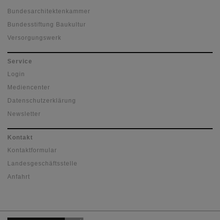
Bundesarchitektenkammer
Bundesstiftung Baukultur
Versorgungswerk
Service
Login
Mediencenter
Datenschutzerklärung
Newsletter
Kontakt
Kontaktformular
Landesgeschäftsstelle
Anfahrt