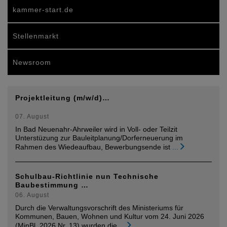
kammer-start.de
Stellenmarkt
Newsroom
Projektleitung (m/w/d)…
07. August
In Bad Neuenahr-Ahrweiler wird in Voll- oder Teilzit
Unterstüzung zur Bauleitplanung/Dorferneuerung im
Rahmen des Wiedeaufbau, Bewerbungsende ist
...
Schulbau-Richtlinie nun Technische
Baubestimmung …
06. August
Durch die Verwaltungsvorschrift des Ministeriums für
Kommunen, Bauen, Wohnen und Kultur vom 24. Juni 2026
(MinBl. 2026 Nr. 13) wurden die
...