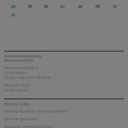
24
25
26
27
28
29
30
31
Architektenkammer
Rheinland-Pfalz
Hindenburgplatz 6
55118 Mainz
Telefon (06131) / 99 60-0
Postfach 1150
55001 Mainz
Externe Links
Stiftung Baukultur Rheinland-Pfalz
Zentrum Baukultur
Baukultur Rheinland-Pfalz