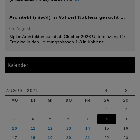
Architekt (m/w/d) in Vollzeit Koblenz gesucht …
05. August
Mplus Architekten sucht ab Oktober 2026 Unterstüzung für
Projekte in den Leistungsphasen 1-8 in Koblenz.
Kalender
AUGUST 2026
MO
DI
MI
DO
FR
SA
SO
1
2
3
4
5
6
7
8
9
10
11
12
13
14
15
16
17
18
19
20
21
22
23