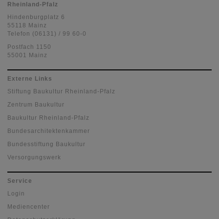
Rheinland-Pfalz
Hindenburgplatz 6
55118 Mainz
Telefon (06131) / 99 60-0
Postfach 1150
55001 Mainz
Externe Links
Stiftung Baukultur Rheinland-Pfalz
Zentrum Baukultur
Baukultur Rheinland-Pfalz
Bundesarchitektenkammer
Bundesstiftung Baukultur
Versorgungswerk
Service
Login
Mediencenter