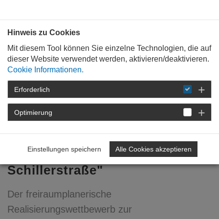
Bauen mit
Plan
:
die
architekten
.org
Hinweis zu Cookies
Mit diesem Tool können Sie einzelne Technologien, die auf
dieser Website verwendet werden, aktivieren/deaktivieren.
Cookie Informationen.
Erforderlich
STARTSEITE
NEWSROOM
DETAIL
Optimierung
10. August 2015
Wettbewerb: "Bahnhofstraße
Einstellungen speichern
Alle Cookies akzeptieren
– Münsterplatz –
Schillerstraße"
Der freiraumplanerische
Realisierungswettbewerb zur