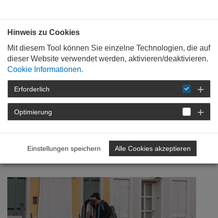
Bauen mit
Plan
:
die
architekten
.org
Hinweis zu Cookies
Mit diesem Tool können Sie einzelne Technologien, die auf
dieser Website verwendet werden, aktivieren/deaktivieren.
Cookie Informationen.
Erforderlich
STARTSEITE
NEWSROOM
DETAIL
Optimierung
13. August 2018
Vorsicht! Urheberrechte
Einstellungen speichern
Alle Cookies akzeptieren
beachten