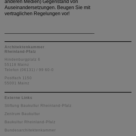
anderen Medien) Gegenstand von
Auseinandersetzungen. Beugen Sie mit
vertraglichen Regelungen vor!
Architektenkammer
Rheinland-Pfalz
Hindenburgplatz 6
55118 Mainz
Telefon (06131) / 99 60-0
Postfach 1150
55001 Mainz
Externe Links
Stiftung Baukultur Rheinland-Pfalz
Zentrum Baukultur
Baukultur Rheinland-Pfalz
Bundesarchitektenkammer