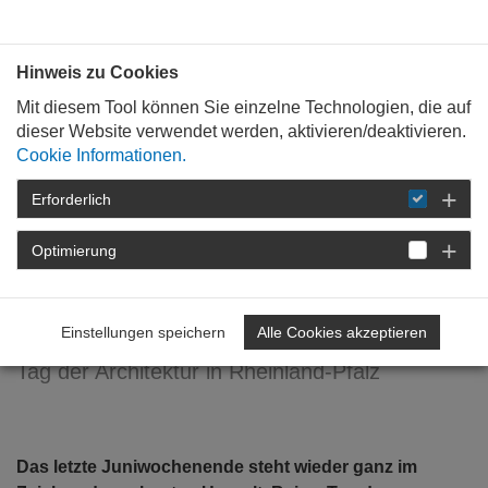
Bauen mit
Plan
:
die
architekten
.org
Hinweis zu Cookies
Mit diesem Tool können Sie einzelne Technologien, die auf
dieser Website verwendet werden, aktivieren/deaktivieren.
Cookie Informationen.
Erforderlich
STARTSEITE
NEWSROOM
DETAIL
Optimierung
27. Mai 2025
Vielfalt bauen
Einstellungen speichern
Alle Cookies akzeptieren
Tag der Architektur in Rheinland-Pfalz
Das letzte Juniwochenende steht wieder ganz im