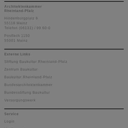
Architektenkammer
Rheinland-Pfalz
Hindenburgplatz 6
55118 Mainz
Telefon (06131) / 99 60-0
Postfach 1150
55001 Mainz
Externe Links
Stiftung Baukultur Rheinland-Pfalz
Zentrum Baukultur
Baukultur Rheinland-Pfalz
Bundesarchitektenkammer
Bundesstiftung Baukultur
Versorgungswerk
Service
Login