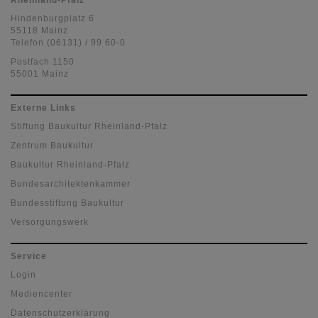
Rheinland-Pfalz
Hindenburgplatz 6
55118 Mainz
Telefon (06131) / 99 60-0
Postfach 1150
55001 Mainz
Externe Links
Stiftung Baukultur Rheinland-Pfalz
Zentrum Baukultur
Baukultur Rheinland-Pfalz
Bundesarchitektenkammer
Bundesstiftung Baukultur
Versorgungswerk
Service
Login
Mediencenter
Datenschutzerklärung