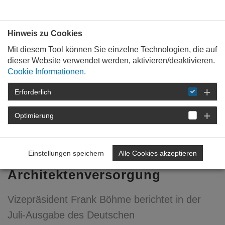
Bauen mit
Plan
:
die
architekten
.org
Hinweis zu Cookies
Mit diesem Tool können Sie einzelne Technologien, die auf
dieser Website verwendet werden, aktivieren/deaktivieren.
Cookie Informationen.
Erforderlich
STARTSEITE
NEWSROOM
DETAIL
Optimierung
20. Juni 2016
Rendite sichern -
Einstellungen speichern
Alle Cookies akzeptieren
Entwicklung der Bayerischen
Architektenversorgung
Vizepräsident Frank Böhme berichtet in der
Juli-Ausgabe des Deutschen