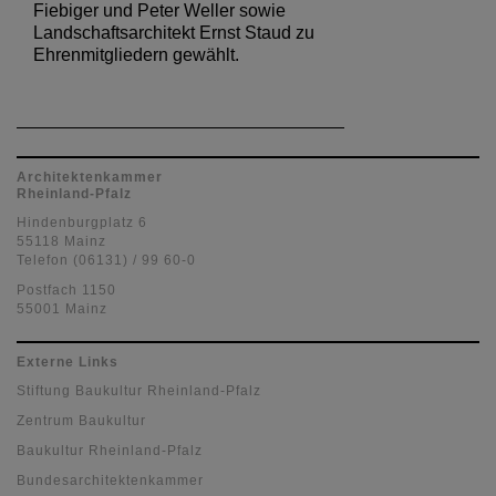
Fiebiger und Peter Weller sowie
Landschaftsarchitekt Ernst Staud zu
Ehrenmitgliedern gewählt.
Architektenkammer
Rheinland-Pfalz
Hindenburgplatz 6
55118 Mainz
Telefon (06131) / 99 60-0
Postfach 1150
55001 Mainz
Externe Links
Stiftung Baukultur Rheinland-Pfalz
Zentrum Baukultur
Baukultur Rheinland-Pfalz
Bundesarchitektenkammer