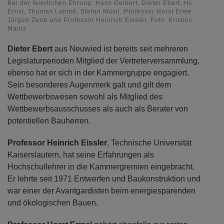
Bei der feierlichen Ehrung: Hans Gelbert, Dieter Ebert, Helmut
Ernst, Thomas Lahmé, Stefan Musil, Professor Horst Ermel, Heinz-
Jürgen Zeeb und Professor Heinrich Eissler. Foto: Kristina Schäfer,
Mainz
Dieter Ebert
aus Neuwied ist bereits seit mehreren
Legislaturperioden Mitglied der Vertreterversammlung,
ebenso hat er sich in der Kammergruppe engagiert.
Sein besonderes Augenmerk galt und gilt dem
Wettbewerbswesen sowohl als Mitglied des
Wettbewerbsausschusses als auch als Berater von
potentiellen Bauherren.
Professor Heinrich Eissler
, Technische Universität
Kaiserslautern, hat seine Erfahrungen als
Hochschullehrer in die Kammergremien eingebracht.
Er lehrte seit 1971 Entwerfen und Baukonstruktion und
war einer der Avantgardisten beim energiesparenden
und ökologischen Bauen.