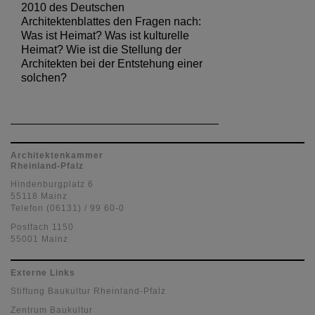
2010 des Deutschen
Architektenblattes den Fragen nach:
Was ist Heimat? Was ist kulturelle
Heimat? Wie ist die Stellung der
Architekten bei der Entstehung einer
solchen?
Architektenkammer
Rheinland-Pfalz
Hindenburgplatz 6
55118 Mainz
Telefon (06131) / 99 60-0
Postfach 1150
55001 Mainz
Externe Links
Stiftung Baukultur Rheinland-Pfalz
Zentrum Baukultur