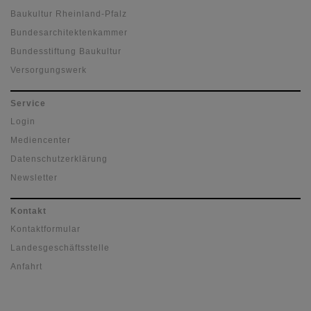
Baukultur Rheinland-Pfalz
Bundesarchitektenkammer
Bundesstiftung Baukultur
Versorgungswerk
Service
Login
Mediencenter
Datenschutzerklärung
Newsletter
Kontakt
Kontaktformular
Landesgeschäftsstelle
Anfahrt