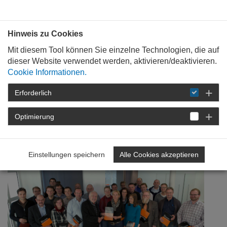
Bauen mit
Plan
:
die
architekten
.org
Hinweis zu Cookies
Mit diesem Tool können Sie einzelne Technologien, die auf
dieser Website verwendet werden, aktivieren/deaktivieren.
Cookie Informationen.
Erforderlich
STARTSEITE
NEWSROOM
DETAIL
Optimierung
16. November 2011
Mit Sachverstand
Einstellungen speichern
Alle Cookies akzeptieren