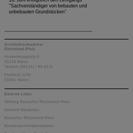
"Sachverständiger von bebauten und
unbebauten Grundstücken"
Architektenkammer
Rheinland-Pfalz
Hindenburgplatz 6
55118 Mainz
Telefon (06131) / 99 60-0
Postfach 1150
55001 Mainz
Externe Links
Stiftung Baukultur Rheinland-Pfalz
Zentrum Baukultur
Baukultur Rheinland-Pfalz
Bundesarchitektenkammer