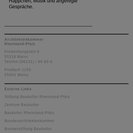
Häppchen, Musik und angeregte
Gespräche.
Architektenkammer
Rheinland-Pfalz
Hindenburgplatz 6
55118 Mainz
Telefon (06131) / 99 60-0
Postfach 1150
55001 Mainz
Externe Links
Stiftung Baukultur Rheinland-Pfalz
Zentrum Baukultur
Baukultur Rheinland-Pfalz
Bundesarchitektenkammer
Bundesstiftung Baukultur