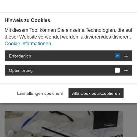
Bauen mit
Plan
:
die
architekten
.org
Hinweis zu Cookies
Mit diesem Tool können Sie einzelne Technologien, die auf
dieser Website verwendet werden, aktivieren/deaktivieren.
Cookie Informationen.
Erforderlich
STARTSEITE
NEWSROOM
DETAIL
Optimierung
02. Mai 2012
Mehr Durchblick |
Einstellungen speichern
Alle Cookies akzeptieren
kammerstart 2012