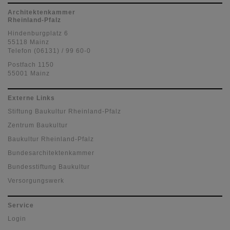
Architektenkammer
Rheinland-Pfalz
Hindenburgplatz 6
55118 Mainz
Telefon (06131) / 99 60-0
Postfach 1150
55001 Mainz
Externe Links
Stiftung Baukultur Rheinland-Pfalz
Zentrum Baukultur
Baukultur Rheinland-Pfalz
Bundesarchitektenkammer
Bundesstiftung Baukultur
Versorgungswerk
Service
Login