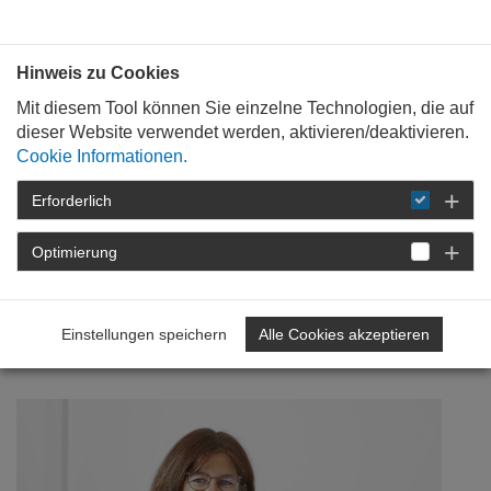
Bauen mit
Plan
:
die
architekten
.org
Hinweis zu Cookies
Mit diesem Tool können Sie einzelne Technologien, die auf
dieser Website verwendet werden, aktivieren/deaktivieren.
Cookie Informationen.
Erforderlich
STARTSEITE
NEWSROOM
DETAIL
Optimierung
16. September 2025
Künstliche Intelligenz und
Einstellungen speichern
Alle Cookies akzeptieren
Baukultur