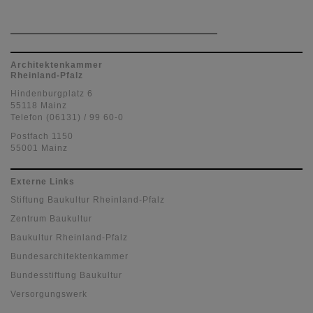
Architektenkammer
Rheinland-Pfalz
Hindenburgplatz 6
55118 Mainz
Telefon (06131) / 99 60-0
Postfach 1150
55001 Mainz
Externe Links
Stiftung Baukultur Rheinland-Pfalz
Zentrum Baukultur
Baukultur Rheinland-Pfalz
Bundesarchitektenkammer
Bundesstiftung Baukultur
Versorgungswerk