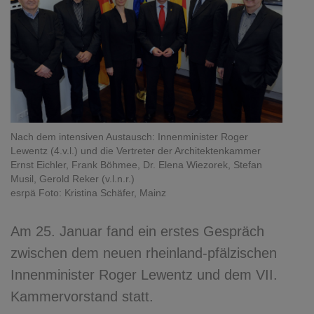
Nach dem intensiven Austausch: Innenminister Roger
Lewentz (4.v.l.) und die Vertreter der Architektenkammer
Ernst Eichler, Frank Böhmee, Dr. Elena Wiezorek, Stefan
Musil, Gerold Reker (v.l.n.r.)
esrpä Foto: Kristina Schäfer, Mainz
Am 25. Januar fand ein erstes Gespräch
zwischen dem neuen rheinland-pfälzischen
Innenminister Roger Lewentz und dem VII.
Kammervorstand statt.