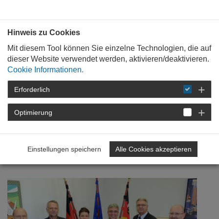
Bauen mit
Plan
:
die
architekten
.org
Hinweis zu Cookies
Mit diesem Tool können Sie einzelne Technologien, die auf
dieser Website verwendet werden, aktivieren/deaktivieren.
Cookie Informationen.
Erforderlich
STARTSEITE
NEWSROOM
DETAIL
Optimierung
15. Februar 2012
Gespräch mit Innenminister
Einstellungen speichern
Alle Cookies akzeptieren
Lewentz