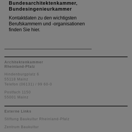
Bundesarchitektenkammer,
Bundesingenieurkammer
Kontaktdaten zu den wichtigsten
Berufskammern und -organisationen
finden Sie hier.
Architektenkammer
Rheinland-Pfalz
Hindenburgplatz 6
55118 Mainz
Telefon (06131) / 99 60-0
Postfach 1150
55001 Mainz
Externe Links
Stiftung Baukultur Rheinland-Pfalz
Zentrum Baukultur