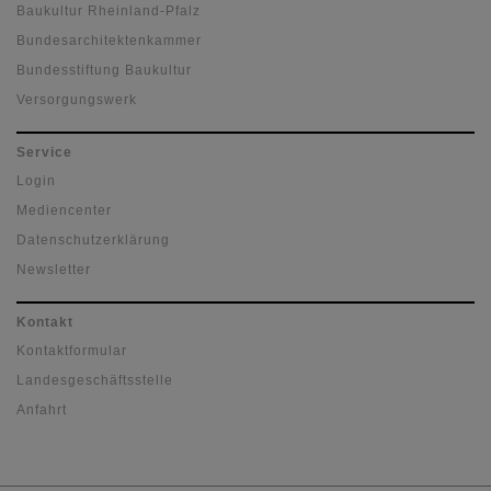
Baukultur Rheinland-Pfalz
Bundesarchitektenkammer
Bundesstiftung Baukultur
Versorgungswerk
Service
Login
Mediencenter
Datenschutzerklärung
Newsletter
Kontakt
Kontaktformular
Landesgeschäftsstelle
Anfahrt