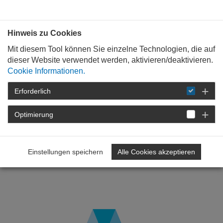
Bauen mit
Plan
:
die
architekten
.org
Hinweis zu Cookies
Mit diesem Tool können Sie einzelne Technologien, die auf
dieser Website verwendet werden, aktivieren/deaktivieren.
Cookie Informationen.
Erforderlich
STARTSEITE
NEWSROOM
DETAIL
Optimierung
16. Juli 2025
Fachkräftemangel und
Einstellungen speichern
Alle Cookies akzeptieren
zunehmende Aufwände