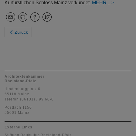
Kurfürstlichen Schloss Mainz verkündet.
MEHR
Zurück
Architektenkammer
Rheinland-Pfalz
Hindenburgplatz 6
55118 Mainz
Telefon (06131) / 99 60-0
Postfach 1150
55001 Mainz
Externe Links
Stiftung Baukultur Rheinland-Pfalz