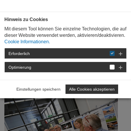
Bauen mit
Plan
:
die
architekten
.org
Hinweis zu Cookies
Mit diesem Tool können Sie einzelne Technologien, die auf
dieser Website verwendet werden, aktivieren/deaktivieren.
Cookie Informationen.
Erforderlich
STARTSEITE
NEWSROOM
DETAIL
Optimierung
18. August 2025
Es bleibt spannend …
Einstellungen speichern
Alle Cookies akzeptieren