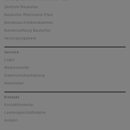
Zentrum Baukultur
Baukultur Rheinland-Pfalz
Bundesarchitektenkammer
Bundesstiftung Baukultur
Versorgungswerk
Service
Login
Mediencenter
Datenschutzerklärung
Newsletter
Kontakt
Kontaktformular
Landesgeschäftsstelle
Anfahrt