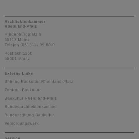
Architektenkammer
Rheinland-Pfalz
Hindenburgplatz 6
55118 Mainz
Telefon (06131) / 99 60-0
Postfach 1150
55001 Mainz
Externe Links
Stiftung Baukultur Rheinland-Pfalz
Zentrum Baukultur
Baukultur Rheinland-Pfalz
Bundesarchitektenkammer
Bundesstiftung Baukultur
Versorgungswerk
Service