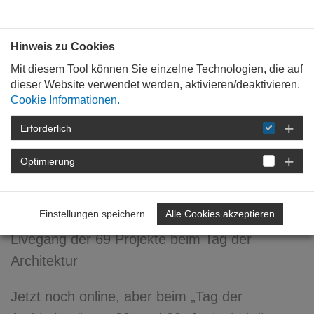
Bauen mit
Plan
:
die
architekten
.org
Hinweis zu Cookies
Mit diesem Tool können Sie einzelne Technologien, die auf
dieser Website verwendet werden, aktivieren/deaktivieren.
Cookie Informationen.
Erforderlich
STARTSEITE
NEWSROOM
DETAIL
Optimierung
06. Mai 2024
einfach (um)bauen
Einstellungen speichern
Alle Cookies akzeptieren
Livegang der 69 Projekte beim Tag der
Architektur
Jetzt noch online, aber beim „Tag der