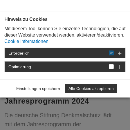
Bauen mit
Plan
:
die
architekten
.org
Hinweis zu Cookies
Mit diesem Tool können Sie einzelne Technologien, die auf
dieser Website verwendet werden, aktivieren/deaktivieren.
Cookie Informationen.
Erforderlich
STARTSEITE
NEWSROOM
DETAIL
Optimierung
22. November 2023
Deutsche Stiftung
Einstellungen speichern
Alle Cookies akzeptieren
Denkmalschutz:
Jahresprogramm 2024
Die deutsche Stiftung Denkmalschutz lädt
mit dem Jahresprogramm der