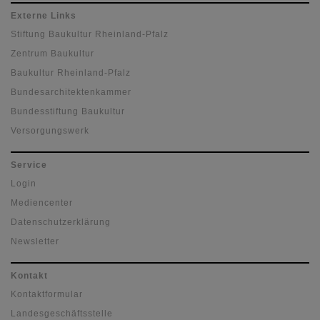
Externe Links
Stiftung Baukultur Rheinland-Pfalz
Zentrum Baukultur
Baukultur Rheinland-Pfalz
Bundesarchitektenkammer
Bundesstiftung Baukultur
Versorgungswerk
Service
Login
Mediencenter
Datenschutzerklärung
Newsletter
Kontakt
Kontaktformular
Landesgeschäftsstelle