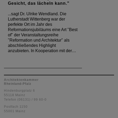
Gesicht, das lächeln kann."
...sagt Dr. Ulrike Wendland. Die
Lutherstadt Wittenberg war der
perfekte Ort im Jahr des
Reformationsjubiläums eine Art "Best
of" der Veranstaltungsreihe
"Reformation und Architektur" als
abschließendes Highlight
anzubieten. In Kooperation mit der…
Architektenkammer
Rheinland-Pfalz
Hindenburgplatz 6
55118 Mainz
Telefon (06131) / 99 60-0
Postfach 1150
55001 Mainz