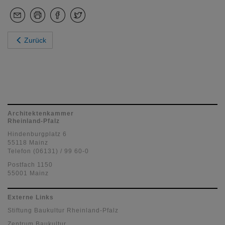
Zurück
Architektenkammer
Rheinland-Pfalz
Hindenburgplatz 6
55118 Mainz
Telefon (06131) / 99 60-0
Postfach 1150
55001 Mainz
Externe Links
Stiftung Baukultur Rheinland-Pfalz
Zentrum Baukultur