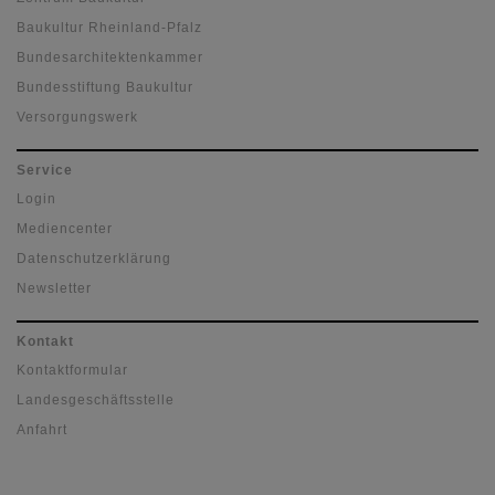
Baukultur Rheinland-Pfalz
Bundesarchitektenkammer
Bundesstiftung Baukultur
Versorgungswerk
Service
Login
Mediencenter
Datenschutzerklärung
Newsletter
Kontakt
Kontaktformular
Landesgeschäftsstelle
Anfahrt