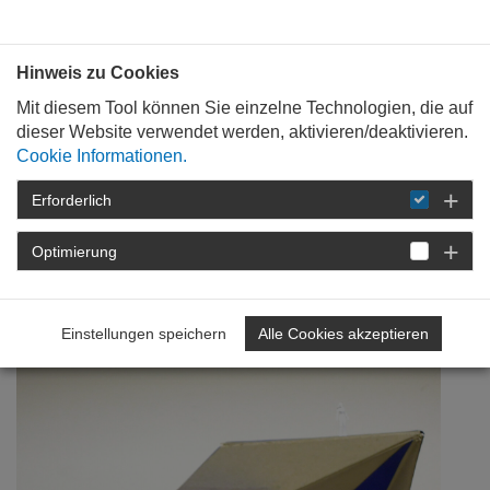
Bauen mit
Plan
:
die
architekten
.org
Hinweis zu Cookies
Mit diesem Tool können Sie einzelne Technologien, die auf
dieser Website verwendet werden, aktivieren/deaktivieren.
Cookie Informationen.
Erforderlich
STARTSEITE
NEWSROOM
DETAIL
Optimierung
13. November 2025
Dekonstruktivismus
Einstellungen speichern
Alle Cookies akzeptieren