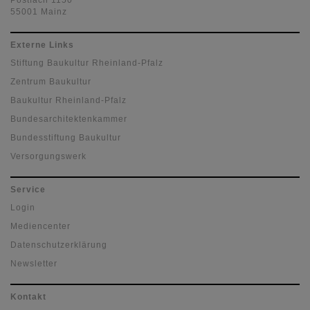
Postfach 1150
55001 Mainz
Externe Links
Stiftung Baukultur Rheinland-Pfalz
Zentrum Baukultur
Baukultur Rheinland-Pfalz
Bundesarchitektenkammer
Bundesstiftung Baukultur
Versorgungswerk
Service
Login
Mediencenter
Datenschutzerklärung
Newsletter
Kontakt