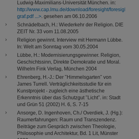
Ludwig-Maximilians-Universität München. in:
http://www.cap.lmu.de/download/foresight/foresight-
graf.pdf
. gesehen am 06.10.2006
Schnädelbach, H.: Wiederkehr der Religion. DIE
ZEIT Nr. 33 vom 11.08.2005
Religion gewinnt. Interview mit Hermann Lübbe.
In: Welt am Sonntag vom 30.05.2004
Lübbe, H.: Modernisierungsgewinner. Religion,
Geschichtssinn, Direkte Demokratie und Moral.
Wilhelm Fink Verlag, München 2004
Ehrenberg, H.-J.: Der "Himmelsgarten" von
James Turrell. Verträglichkeitsstudie für ein
Kunstprojekt - zugleich eine ästhetische
Erkenntnis über das Schutzgut "Licht". in: Stadt
und Grün 51 (2002) H. 6, S. 7-15
Ansorge, D. Ingenhoven, Ch./ Overdiek, J. (Hg.):
Raumerfahrungen: Raum und Transzendenz.
Beiträge zum Gespräch zwischen Theologie,
Philosophie und Architektur, Bd. 1 Lit, Münster