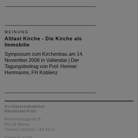
MEINUNG
Altlast Kirche - Die Kirche als
Immobilie
Symposium zum Kirchenbau am 14.
November 2006 in Vallendar | Der
Tagungsbeitrag von Prof. Henner
Herrmanns, FH Koblenz
Architektenkammer
Rheinland-Pfalz
Hindenburgplatz 6
55118 Mainz
Telefon (06131) / 99 60-0