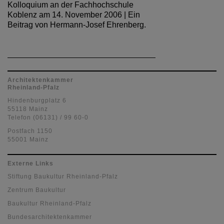
Kolloquium an der Fachhochschule
Koblenz am 14. November 2006 | Ein
Beitrag von Hermann-Josef Ehrenberg.
Architektenkammer
Rheinland-Pfalz
Hindenburgplatz 6
55118 Mainz
Telefon (06131) / 99 60-0
Postfach 1150
55001 Mainz
Externe Links
Stiftung Baukultur Rheinland-Pfalz
Zentrum Baukultur
Baukultur Rheinland-Pfalz
Bundesarchitektenkammer